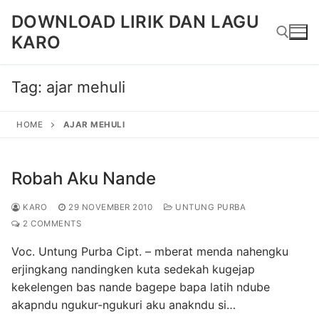
Skip
DOWNLOAD LIRIK DAN LAGU
to
KARO
content
Tag:
ajar mehuli
Search for:
HOME
AJAR MEHULI
Robah Aku Nande
KARO
29 NOVEMBER 2010
UNTUNG PURBA
2 COMMENTS
Voc. Untung Purba Cipt. – mberat menda nahengku
erjingkang nandingken kuta sedekah kugejap
kekelengen bas nande bagepe bapa latih ndube
akapndu ngukur-ngukuri aku anakndu si…