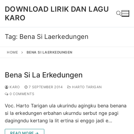
Skip
DOWNLOAD LIRIK DAN LAGU
to
KARO
content
Tag:
Bena Si Laerkedungen
Search for:
HOME
BENA SI LAERKEDUNGEN
Bena Si La Erkedungen
KARO
7 SEPTEMBER 2014
HARTO TARIGAN
0 COMMENTS
Voc. Harto Tarigan ula ukurindu agingku bena benana
si la erkedungen erbahan ukurndu serbut nge pagi
dagingndu kertang la lit ertina si enggo jadi e…
READ MORE →