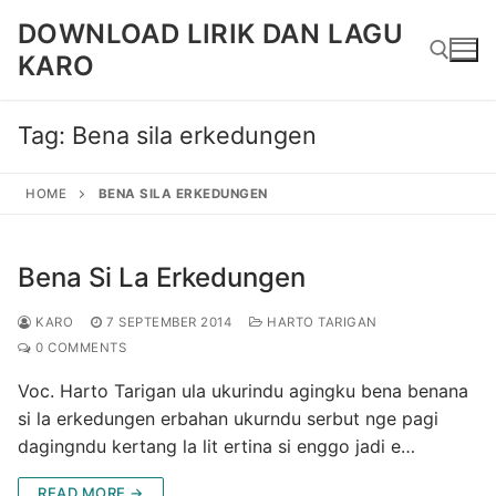
Skip
DOWNLOAD LIRIK DAN LAGU
to
KARO
content
Tag:
Bena sila erkedungen
Search for:
HOME
BENA SILA ERKEDUNGEN
Bena Si La Erkedungen
KARO
7 SEPTEMBER 2014
HARTO TARIGAN
0 COMMENTS
Voc. Harto Tarigan ula ukurindu agingku bena benana
si la erkedungen erbahan ukurndu serbut nge pagi
dagingndu kertang la lit ertina si enggo jadi e…
READ MORE →