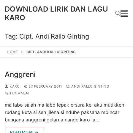
Skip
DOWNLOAD LIRIK DAN LAGU
to
KARO
content
Tag:
Cipt. Andi Rallo Ginting
Search for:
HOME
CIPT. ANDI RALLO GINTING
Anggreni
KARO
27 FEBRUARY 2011
ANDI RALLO GINTING
1 COMMENT
ma labo salah ma labo lepak ersura kel aku mutikken
rudang kuta si seh jilena si ndube paksana mbincar
bungana anggreni gelarna nande karo ia…
READ MORE →