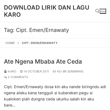
Skip
DOWNLOAD LIRIK DAN LAGU
to
KARO
content
Tag:
Cipt. Emen/Ernawaty
Search for:
HOME
CIPT. EMEN/ERNAWATY
Ate Ngena Mbaba Ate Ceda
KARO
14 OCTOBER 2011
ACI BR SEMBIRING
2 COMMENTS
Cipt. Emen/Ernawaty dosa kin aku nande biringndu adi
ngena ateku kena tengguli si kubereken pegu si
kualoken piah dungna ceda ukurku salah kin aku
bere…