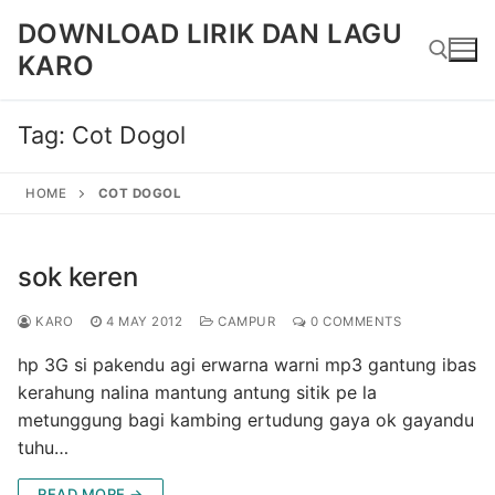
Skip
DOWNLOAD LIRIK DAN LAGU
to
KARO
content
Tag:
Cot Dogol
Search for:
HOME
COT DOGOL
sok keren
KARO
4 MAY 2012
CAMPUR
0 COMMENTS
hp 3G si pakendu agi erwarna warni mp3 gantung ibas
kerahung nalina mantung antung sitik pe la
metunggung bagi kambing ertudung gaya ok gayandu
tuhu…
READ MORE →