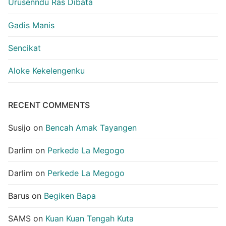
Urusenndu Ras Dibata
Gadis Manis
Sencikat
Aloke Kekelengenku
RECENT COMMENTS
Susijo
on
Bencah Amak Tayangen
Darlim
on
Perkede La Megogo
Darlim
on
Perkede La Megogo
Barus
on
Begiken Bapa
SAMS
on
Kuan Kuan Tengah Kuta