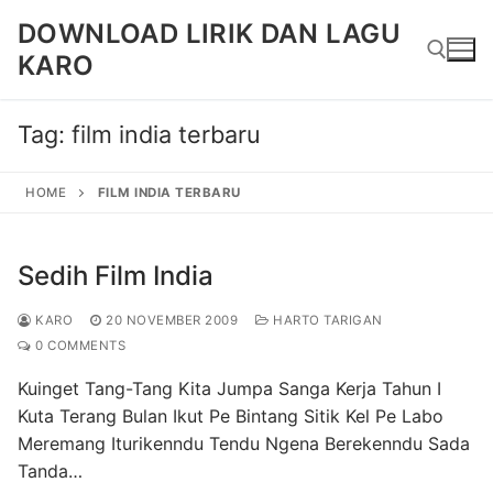
Skip
DOWNLOAD LIRIK DAN LAGU
to
KARO
content
Tag:
film india terbaru
Search for:
HOME
FILM INDIA TERBARU
Sedih Film India
KARO
20 NOVEMBER 2009
HARTO TARIGAN
0 COMMENTS
Kuinget Tang-Tang Kita Jumpa Sanga Kerja Tahun I
Kuta Terang Bulan Ikut Pe Bintang Sitik Kel Pe Labo
Meremang Iturikenndu Tendu Ngena Berekenndu Sada
Tanda…