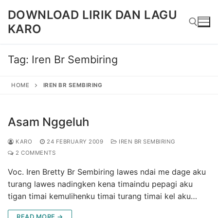
Skip
DOWNLOAD LIRIK DAN LAGU
to
KARO
content
Tag:
Iren Br Sembiring
Search for:
HOME
IREN BR SEMBIRING
Asam Nggeluh
KARO
24 FEBRUARY 2009
IREN BR SEMBIRING
2 COMMENTS
Voc. Iren Bretty Br Sembiring lawes ndai me dage aku
turang lawes nadingken kena timaindu pepagi aku
tigan timai kemulihenku timai turang timai kel aku…
READ MORE →