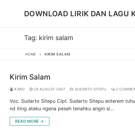
Skip
to
DOWNLOAD LIRIK DAN LAGU 
content
Tag:
kirim salam
HOME
KIRIM SALAM
Kirim Salam
KARO
29 AUGUST 2007
SUDARTO SITEPU
2 COMME
Voc. Sudarto Sitepu Cipt. Sudarto Sitepu enterem tuhu
nd iting ateku ngena peseh tenahku angin si…
READ MORE →