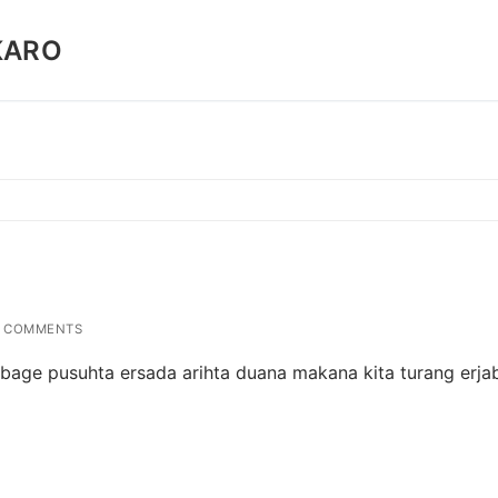
KARO
 COMMENTS
 bage pusuhta ersada arihta duana makana kita turang erja