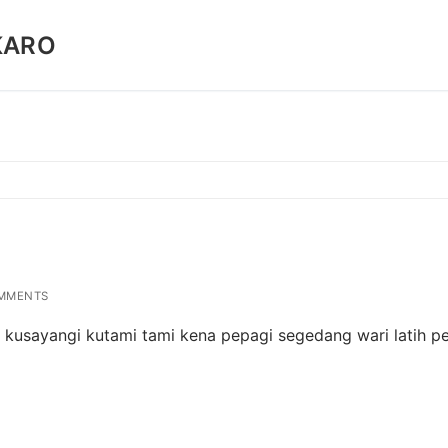
KARO
MMENTS
a kusayangi kutami tami kena pepagi segedang wari latih p