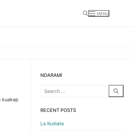
MENU
Search for:
NDARAMI
Search
for:
e kuakap
RECENT POSTS
La Kudiate