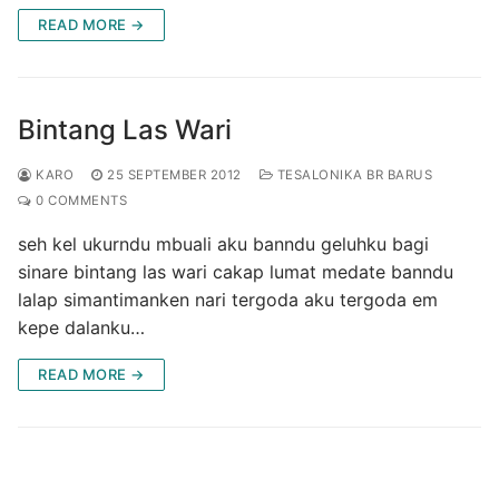
READ MORE →
Bintang Las Wari
KARO
25 SEPTEMBER 2012
TESALONIKA BR BARUS
0 COMMENTS
seh kel ukurndu mbuali aku banndu geluhku bagi
sinare bintang las wari cakap lumat medate banndu
lalap simantimanken nari tergoda aku tergoda em
kepe dalanku…
READ MORE →