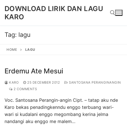
Skip
DOWNLOAD LIRIK DAN LAGU
to
KARO
content
Tag:
lagu
Search for:
HOME
LAGU
Erdemu Ate Mesui
KARO
25 DECEMBER 2012
SANTOSANA PERANGINANGIN
2 COMMENTS
Voc. Santosana Perangin-angin Cipt. – tatap aku nde
Karo bekas penadingkenndu enggo terbuang wari-
wari si kudalani enggo megombang kerina jelma
nandangi aku enggo me malem…