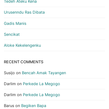
Tedeh Ateku Kena
Urusenndu Ras Dibata
Gadis Manis
Sencikat
Aloke Kekelengenku
RECENT COMMENTS
Susijo
on
Bencah Amak Tayangen
Darlim
on
Perkede La Megogo
Darlim
on
Perkede La Megogo
Barus
on
Begiken Bapa