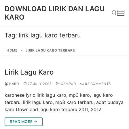
Skip
DOWNLOAD LIRIK DAN LAGU
to
KARO
content
Tag:
lirik lagu karo terbaru
Search for:
HOME
LIRIK LAGU KARO TERBARU
Lirik Lagu Karo
KARO
27 JULY 2008
CAMPUR
82 COMMENTS
karonese lyric lirik lagu karo, mp3 karo, lagu karo
terbaru, lirik lagu karo, mp3 karo terbaru, adat budaya
karo Download lagu karo terbaru 2011, 2012
READ MORE →