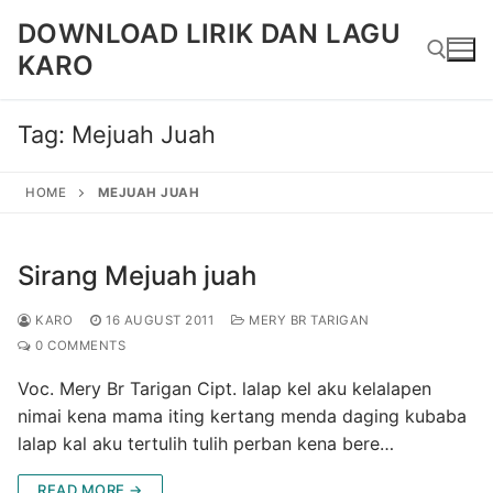
Skip
DOWNLOAD LIRIK DAN LAGU
to
KARO
content
Tag:
Mejuah Juah
Search for:
HOME
MEJUAH JUAH
Sirang Mejuah juah
KARO
16 AUGUST 2011
MERY BR TARIGAN
0 COMMENTS
Voc. Mery Br Tarigan Cipt. lalap kel aku kelalapen
nimai kena mama iting kertang menda daging kubaba
lalap kal aku tertulih tulih perban kena bere…
READ MORE →