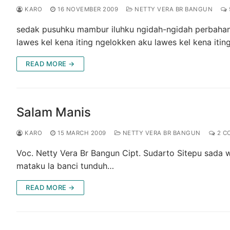
KARO
16 NOVEMBER 2009
NETTY VERA BR BANGUN
sedak pusuhku mambur iluhku ngidah-ngidah perbahan
lawes kel kena iting ngelokken aku lawes kel kena itin
READ MORE →
Salam Manis
KARO
15 MARCH 2009
NETTY VERA BR BANGUN
2 C
Voc. Netty Vera Br Bangun Cipt. Sudarto Sitepu sada 
mataku la banci tunduh…
READ MORE →