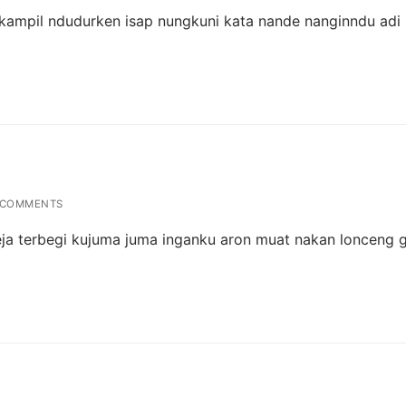
kampil ndudurken isap nungkuni kata nande nanginndu adi
 COMMENTS
reja terbegi kujuma juma inganku aron muat nakan lonceng g