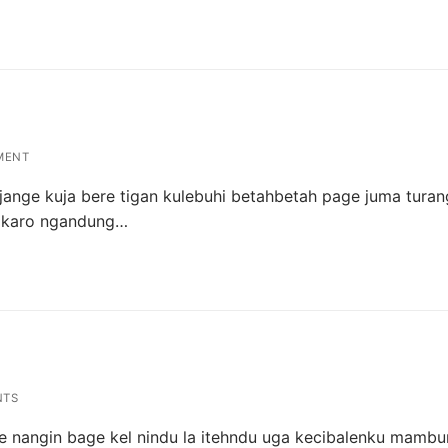
MENT
ange kuja bere tigan kulebuhi betahbetah page juma tura
a karo ngandung…
NTS
 nangin bage kel nindu la itehndu uga kecibalenku mambur