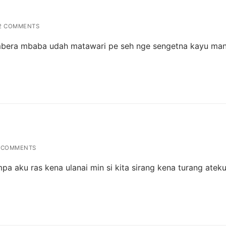
2 COMMENTS
mbera mbaba udah matawari pe seh nge sengetna kayu man
 COMMENTS
pa aku ras kena ulanai min si kita sirang kena turang atek