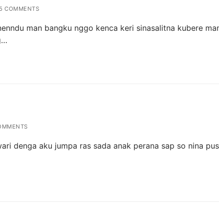
5 COMMENTS
enndu man bangku nggo kenca keri sinasalitna kubere ma
g…
OMMENTS
wari denga aku jumpa ras sada anak perana sap so nina pu