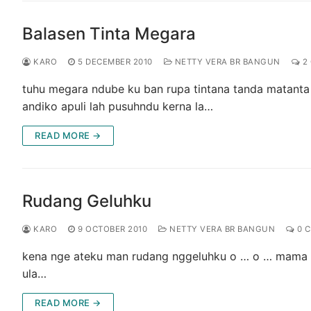
Balasen Tinta Megara
KARO
5 DECEMBER 2010
NETTY VERA BR BANGUN
2
tuhu megara ndube ku ban rupa tintana tanda matanta
andiko apuli lah pusuhndu kerna la…
READ MORE →
Rudang Geluhku
KARO
9 OCTOBER 2010
NETTY VERA BR BANGUN
0 
kena nge ateku man rudang nggeluhku o … o … mama t
ula…
READ MORE →