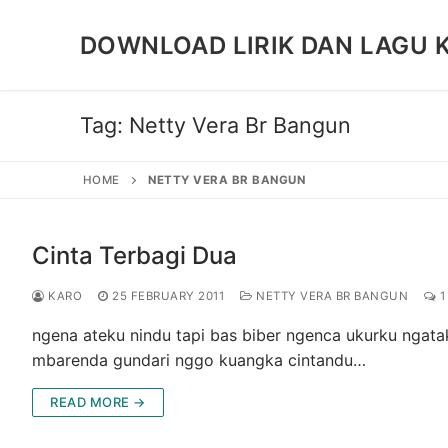
Skip
to
DOWNLOAD LIRIK DAN LAGU 
content
Tag:
Netty Vera Br Bangun
HOME
NETTY VERA BR BANGUN
Cinta Terbagi Dua
KARO
25 FEBRUARY 2011
NETTY VERA BR BANGUN
1
ngena ateku nindu tapi bas biber ngenca ukurku ngatak
mbarenda gundari nggo kuangka cintandu…
READ MORE →