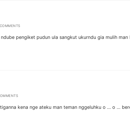
 COMMENTS
 ndube pengiket pudun ula sangkut ukurndu gia mulih man
COMMENTS
iganna kena nge ateku man teman nggeluhku o … o … bere