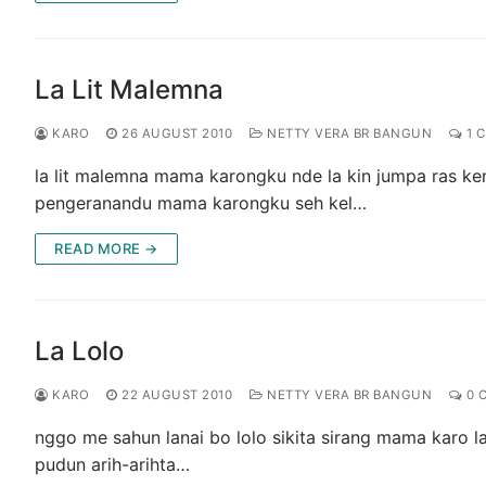
La Lit Malemna
KARO
26 AUGUST 2010
NETTY VERA BR BANGUN
1 
la lit malemna mama karongku nde la kin jumpa ras k
pengeranandu mama karongku seh kel…
READ MORE →
La Lolo
KARO
22 AUGUST 2010
NETTY VERA BR BANGUN
0 
nggo me sahun lanai bo lolo sikita sirang mama karo lab
pudun arih-arihta…