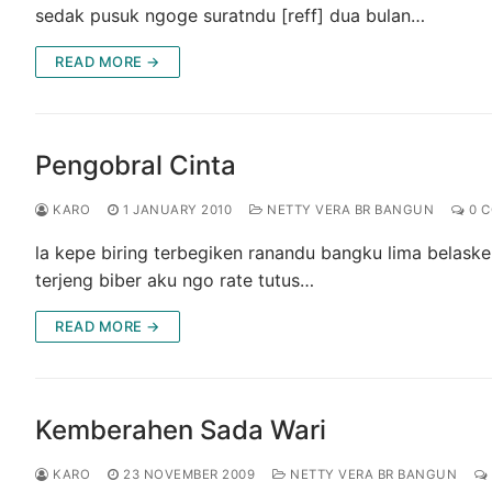
sedak pusuk ngoge suratndu [reff] dua bulan…
READ MORE →
Pengobral Cinta
KARO
1 JANUARY 2010
NETTY VERA BR BANGUN
0 
la kepe biring terbegiken ranandu bangku lima belask
terjeng biber aku ngo rate tutus…
READ MORE →
Kemberahen Sada Wari
KARO
23 NOVEMBER 2009
NETTY VERA BR BANGUN