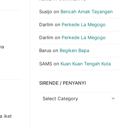
Susijo
on
Bencah Amak Tayangen
Darlim
on
Perkede La Megogo
Darlim
on
Perkede La Megogo
na
Barus
on
Begiken Bapa
SAMS
on
Kuan Kuan Tengah Kuta
SIRENDE / PENYANYI
Sirende
/
Penyanyi
a iket