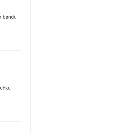
n bandu
suhku