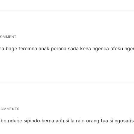
COMMENT
ena bage teremna anak perana sada kena ngenca ateku nge
COMMENTS
o ndube sipindo kerna arih si la ralo orang tua si ngosaris