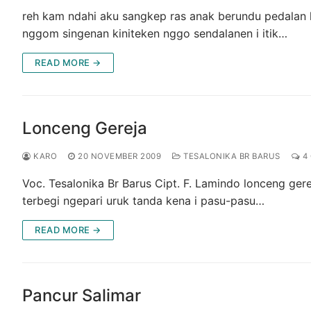
reh kam ndahi aku sangkep ras anak berundu pedalan 
nggom singenan kiniteken nggo sendalanen i itik…
READ MORE →
Lonceng Gereja
KARO
20 NOVEMBER 2009
TESALONIKA BR BARUS
4
Voc. Tesalonika Br Barus Cipt. F. Lamindo lonceng ge
terbegi ngepari uruk tanda kena i pasu-pasu…
READ MORE →
Pancur Salimar