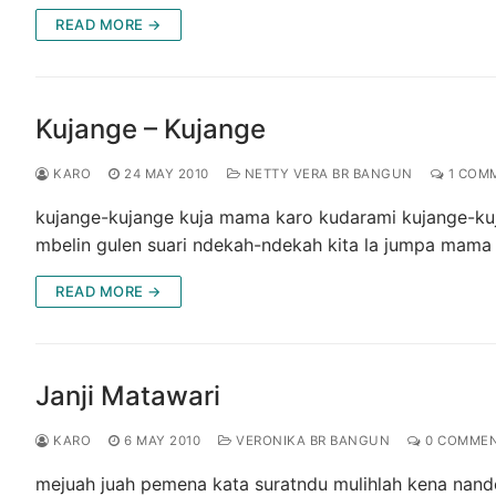
READ MORE →
Kujange – Kujange
KARO
24 MAY 2010
NETTY VERA BR BANGUN
1 COM
kujange-kujange kuja mama karo kudarami kujange-kuj
mbelin gulen suari ndekah-ndekah kita la jumpa mam
READ MORE →
Janji Matawari
KARO
6 MAY 2010
VERONIKA BR BANGUN
0 COMME
mejuah juah pemena kata suratndu mulihlah kena nande