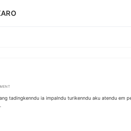
KARO
MMENT
rang tadingkenndu ia impalndu turikenndu aku atendu em 
…