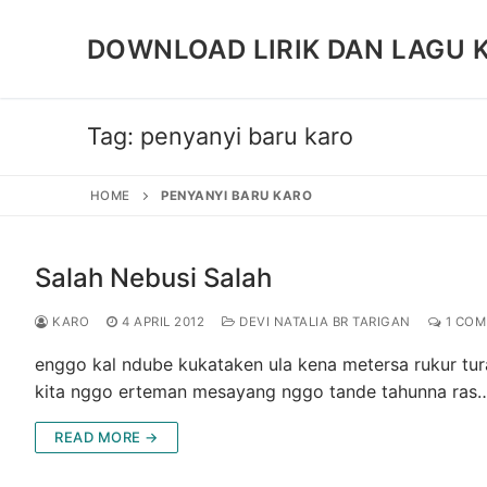
Skip
to
DOWNLOAD LIRIK DAN LAGU 
content
Tag:
penyanyi baru karo
HOME
PENYANYI BARU KARO
Salah Nebusi Salah
KARO
4 APRIL 2012
DEVI NATALIA BR TARIGAN
1 CO
enggo kal ndube kukataken ula kena metersa rukur tu
kita nggo erteman mesayang nggo tande tahunna ras
READ MORE →