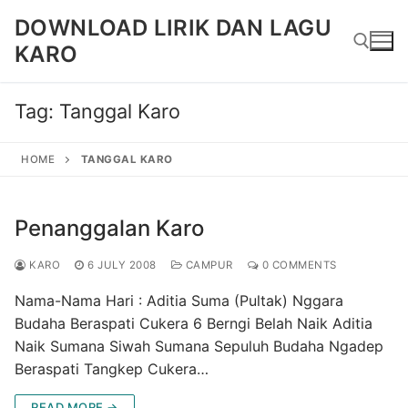
Skip
DOWNLOAD LIRIK DAN LAGU
to
KARO
content
Tag:
Tanggal Karo
Search for:
HOME
TANGGAL KARO
Penanggalan Karo
KARO
6 JULY 2008
CAMPUR
0 COMMENTS
Nama-Nama Hari : Aditia Suma (Pultak) Nggara
Budaha Beraspati Cukera 6 Berngi Belah Naik Aditia
Naik Sumana Siwah Sumana Sepuluh Budaha Ngadep
Beraspati Tangkep Cukera…
READ MORE →