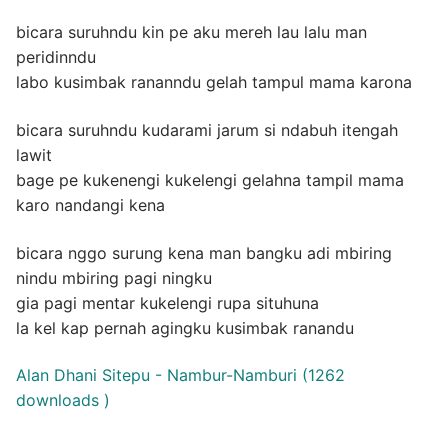
bicara suruhndu kin pe aku mereh lau lalu man
peridinndu
labo kusimbak rananndu gelah tampul mama karona
bicara suruhndu kudarami jarum si ndabuh itengah
lawit
bage pe kukenengi kukelengi gelahna tampil mama
karo nandangi kena
bicara nggo surung kena man bangku adi mbiring
nindu mbiring pagi ningku
gia pagi mentar kukelengi rupa situhuna
la kel kap pernah agingku kusimbak ranandu
Alan Dhani Sitepu - Nambur-Namburi (1262
downloads )