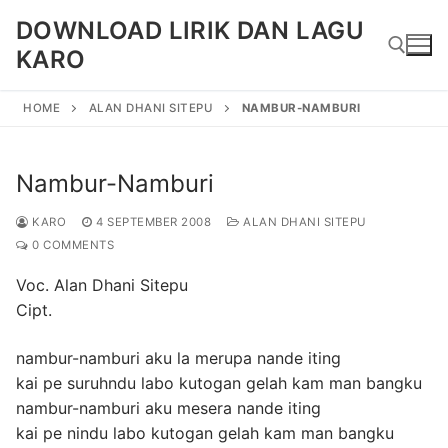
Skip
DOWNLOAD LIRIK DAN LAGU
to
KARO
content
HOME
ALAN DHANI SITEPU
NAMBUR-NAMBURI
Search for:
Nambur-Namburi
KARO
4 SEPTEMBER 2008
ALAN DHANI SITEPU
0 COMMENTS
Voc. Alan Dhani Sitepu
Cipt.
nambur-namburi aku la merupa nande iting
kai pe suruhndu labo kutogan gelah kam man bangku
nambur-namburi aku mesera nande iting
kai pe nindu labo kutogan gelah kam man bangku