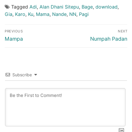
Tagged
Adi
,
Alan Dhani Sitepu
,
Bage
,
download
,
Gia
,
Karo
,
Ku
,
Mama
,
Nande
,
NN
,
Pagi
Post
PREVIOUS
NEXT
navigation
Previous
Next
Mampa
Numpah Padan
post:
post:
Subscribe