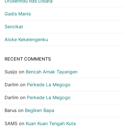
Urusenndu Ras Dibata
Gadis Manis
Sencikat
Aloke Kekelengenku
RECENT COMMENTS
Susijo
on
Bencah Amak Tayangen
Darlim
on
Perkede La Megogo
Darlim
on
Perkede La Megogo
Barus
on
Begiken Bapa
SAMS
on
Kuan Kuan Tengah Kuta