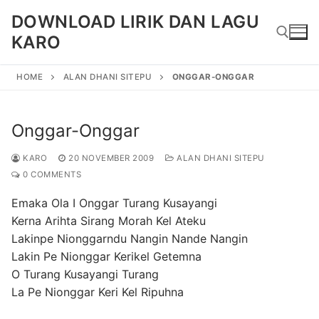
Skip
DOWNLOAD LIRIK DAN LAGU
to
KARO
content
HOME
ALAN DHANI SITEPU
ONGGAR-ONGGAR
Search for:
Onggar-Onggar
KARO
20 NOVEMBER 2009
ALAN DHANI SITEPU
0 COMMENTS
Emaka Ola I Onggar Turang Kusayangi
Kerna Arihta Sirang Morah Kel Ateku
Lakinpe Nionggarndu Nangin Nande Nangin
Lakin Pe Nionggar Kerikel Getemna
O Turang Kusayangi Turang
La Pe Nionggar Keri Kel Ripuhna