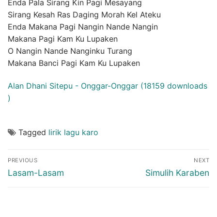
Enda Pala Sirang Kin Pagi Mesayang
Sirang Kesah Ras Daging Morah Kel Ateku
Enda Makana Pagi Nangin Nande Nangin
Makana Pagi Kam Ku Lupaken
O Nangin Nande Nanginku Turang
Makana Banci Pagi Kam Ku Lupaken
Alan Dhani Sitepu - Onggar-Onggar (18159 downloads
)
Tagged
lirik lagu karo
Post
PREVIOUS
NEXT
navigation
Previous
Next
Lasam-Lasam
Simulih Karaben
post:
post: