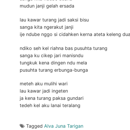
mudun janji gelah ersada
lau kawar turang jadi saksi bisu
sanga kita ngerakut janji
ije ndube nggo si cidahken kerna ateta keleng du
ndiko seh kel riahna bas pusuhta turang
sanga ku cikep jari manisndu
tungkuk kena dingen ndu mela
pusuhta turang erbunga-bunga
meteh aku mulihi wari
lau kawar jadi ingeten
ja kena turang paksa gundari
tedeh kel aku lanai teralang
Tagged
Alva Juna Tarigan