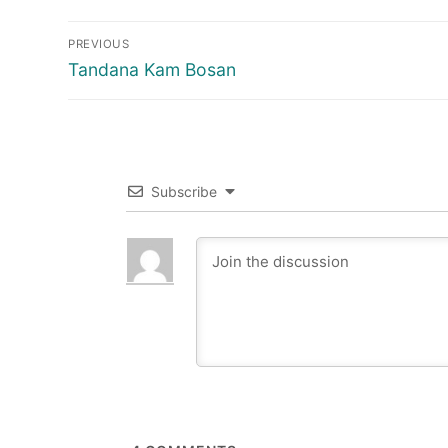
Post
PREVIOUS
navigation
Previous
Tandana Kam Bosan
post:
Subscribe