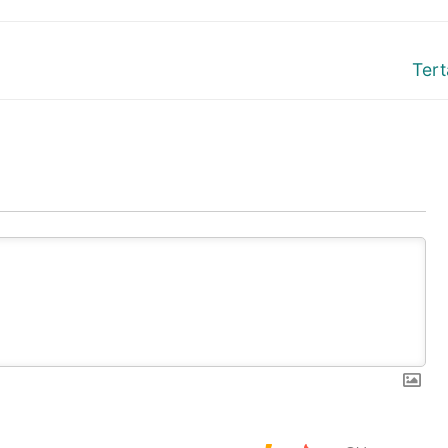
Next
Tert
post