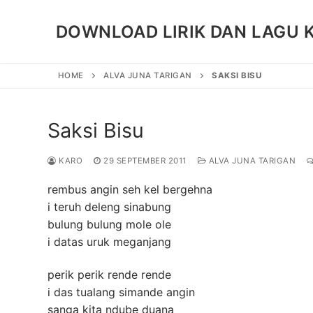
Skip
to
DOWNLOAD LIRIK DAN LAGU 
content
HOME
ALVA JUNA TARIGAN
SAKSI BISU
Saksi Bisu
KARO
29 SEPTEMBER 2011
ALVA JUNA TARIGAN
rembus angin seh kel bergehna
i teruh deleng sinabung
bulung bulung mole ole
i datas uruk meganjang
perik perik rende rende
i das tualang simande angin
sanga kita ndube duana