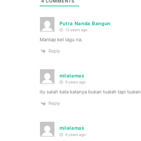
4
COMMENTS
Putra Nanda Bangun
12 years ago
Mantap kel lagu na.
Reply
milalamas
9 years ago
itu salah kata katanya bukan tualah tapi tuala
Reply
milalamas
9 years ago