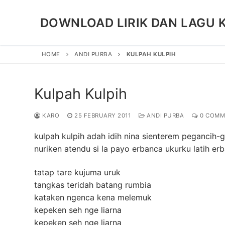
Skip
to
DOWNLOAD LIRIK DAN LAGU 
content
HOME
ANDI PURBA
KULPAH KULPIH
Kulpah Kulpih
KARO
25 FEBRUARY 2011
ANDI PURBA
0 COMM
kulpah kulpih adah idih nina sienterem pegancih-
nuriken atendu si la payo erbanca ukurku latih erb
tatap tare kujuma uruk
tangkas teridah batang rumbia
kataken ngenca kena melemuk
kepeken seh nge liarna
kepeken seh nge liarna