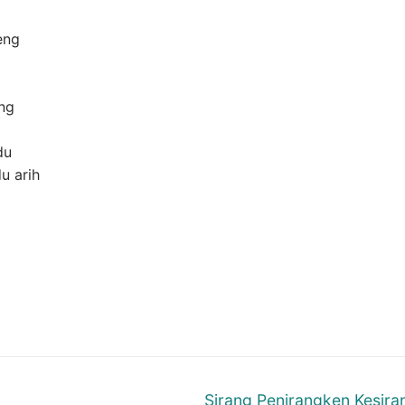
eng
ng
du
u arih
Next
Sirang Penirangken Kesira