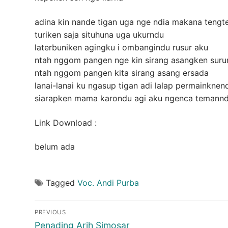
adina kin nande tigan uga nge ndia makana tengt
turiken saja situhuna uga ukurndu
laterbuniken agingku i ombangindu rusur aku
ntah nggom pangen nge kin sirang asangken suru
ntah nggom pangen kita sirang asang ersada
lanai-lanai ku ngasup tigan adi lalap permainknen
siarapken mama karondu agi aku ngenca temannd
Link Download :
belum ada
Tagged
Voc. Andi Purba
Post
PREVIOUS
navigation
Previous
Penading Arih Simosar