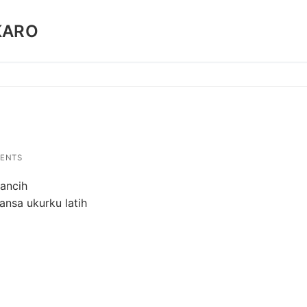
KARO
ENTS
gancih
ansa ukurku latih