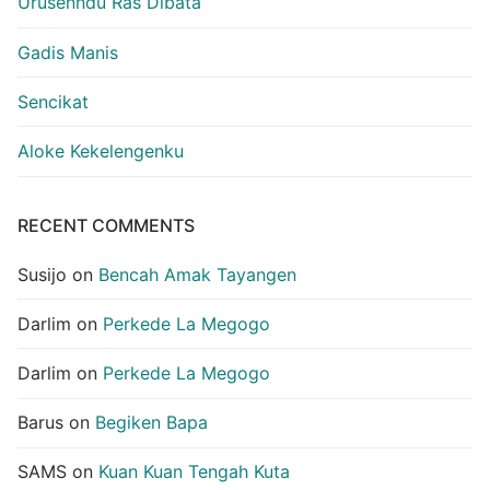
Urusenndu Ras Dibata
Gadis Manis
Sencikat
Aloke Kekelengenku
RECENT COMMENTS
Susijo
on
Bencah Amak Tayangen
Darlim
on
Perkede La Megogo
Darlim
on
Perkede La Megogo
Barus
on
Begiken Bapa
SAMS
on
Kuan Kuan Tengah Kuta