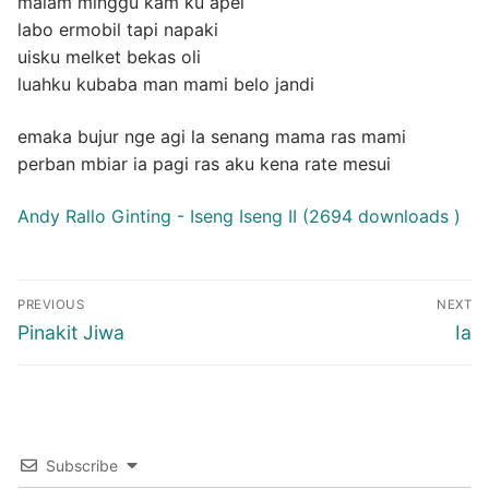
malam minggu kam ku apel
labo ermobil tapi napaki
uisku melket bekas oli
luahku kubaba man mami belo jandi
emaka bujur nge agi la senang mama ras mami
perban mbiar ia pagi ras aku kena rate mesui
Andy Rallo Ginting - Iseng Iseng II (2694 downloads )
Post
PREVIOUS
NEXT
navigation
Previous
Nex
Pinakit Jiwa
Ia
post:
post
Subscribe