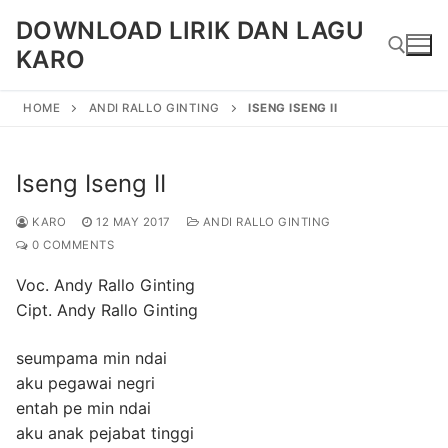
Skip
DOWNLOAD LIRIK DAN LAGU
to
KARO
content
HOME
ANDI RALLO GINTING
ISENG ISENG II
Search for:
Iseng Iseng II
KARO
12 MAY 2017
ANDI RALLO GINTING
0 COMMENTS
Voc. Andy Rallo Ginting
Cipt. Andy Rallo Ginting
seumpama min ndai
aku pegawai negri
entah pe min ndai
aku anak pejabat tinggi