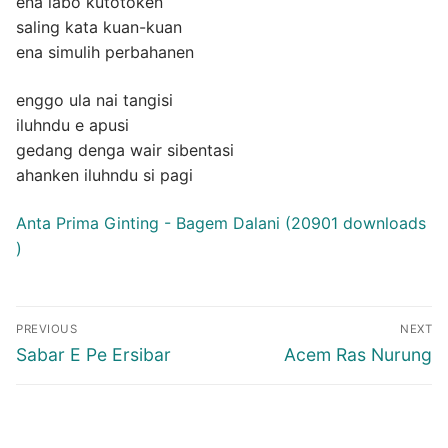
ena labo kutotoken
saling kata kuan-kuan
ena simulih perbahanen
enggo ula nai tangisi
iluhndu e apusi
gedang denga wair sibentasi
ahanken iluhndu si pagi
Anta Prima Ginting - Bagem Dalani (20901 downloads
)
Post
PREVIOUS
NEXT
navigation
Previous
Next
Sabar E Pe Ersibar
Acem Ras Nurung
post:
post: