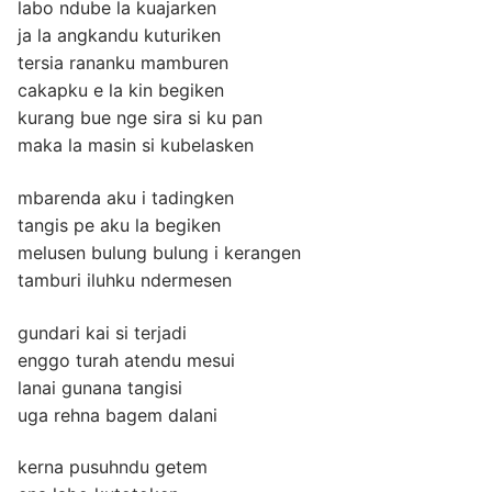
labo ndube la kuajarken
ja la angkandu kuturiken
tersia rananku mamburen
cakapku e la kin begiken
kurang bue nge sira si ku pan
maka la masin si kubelasken
mbarenda aku i tadingken
tangis pe aku la begiken
melusen bulung bulung i kerangen
tamburi iluhku ndermesen
gundari kai si terjadi
enggo turah atendu mesui
lanai gunana tangisi
uga rehna bagem dalani
kerna pusuhndu getem