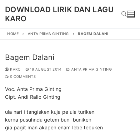
Skip
DOWNLOAD LIRIK DAN LAGU
to
KARO
content
HOME
ANTA PRIMA GINTING
BAGEM DALANI
Search for:
Bagem Dalani
KARO
19 AUGUST 2014
ANTA PRIMA GINTING
0 COMMENTS
Voc. Anta Prima Ginting
Cipt. Andi Rallo Ginting
ula nari i tangisken kuja pe ula turiken
kerna pusuhndu getem buni-buniken
gia pagit man akapen enam lebe tebuken