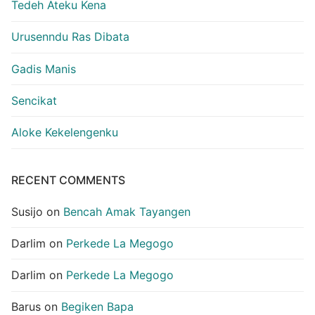
Tedeh Ateku Kena
Urusenndu Ras Dibata
Gadis Manis
Sencikat
Aloke Kekelengenku
RECENT COMMENTS
Susijo
on
Bencah Amak Tayangen
Darlim
on
Perkede La Megogo
Darlim
on
Perkede La Megogo
Barus
on
Begiken Bapa