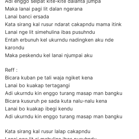
Adi enggo selpat kite-kite dalanta jumpa
Maka lanai pagi lit dalan ngerana
Lanai banci ersada
Kata sirang kal rusur ndarat cakapndu mama itink
Lanai nge lit simehulina ibas pusuhndu
Entah erbunuh kel ukurndu nadingken aku nde
karondu
Maka peskendu kel lanai njumpai aku
Reff :
Bicara kuban pe tali waja ngiket kena
Lanai bo kuakap tertagangi
Adi ukurndu kin enggo turang masap man bangku
Bicara kusuruh pe sada kuta nalu-nalu kena
Lanai bo kuakap ibegi kendu
Adi ukurndu kin enggo turang masap man bangku
Kata sirang kal rusur lalap cakapndu