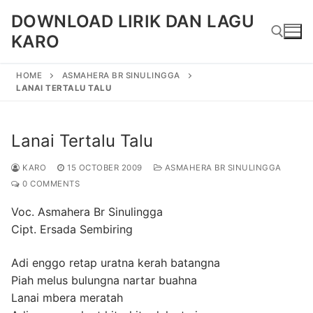
Skip
DOWNLOAD LIRIK DAN LAGU
to
KARO
content
HOME
ASMAHERA BR SINULINGGA
LANAI TERTALU TALU
Search for:
Lanai Tertalu Talu
KARO
15 OCTOBER 2009
ASMAHERA BR SINULINGGA
0 COMMENTS
Voc. Asmahera Br Sinulingga
Cipt. Ersada Sembiring
Adi enggo retap uratna kerah batangna
Piah melus bulungna nartar buahna
Lanai mbera meratah