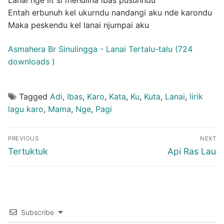
Lanai nge lit si mehulina ibas pusuhndu
Entah erbunuh kel ukurndu nandangi aku nde karondu
Maka peskendu kel lanai njumpai aku
Asmahera Br Sinulingga - Lanai Tertalu-talu (724
downloads )
Tagged
Adi
,
Ibas
,
Karo
,
Kata
,
Ku
,
Kuta
,
Lanai
,
lirik
lagu karo
,
Mama
,
Nge
,
Pagi
Post
PREVIOUS
NEXT
navigation
Previous
Next
Tertuktuk
Api Ras Lau
post:
post:
Subscribe