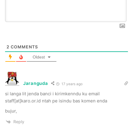
2
COMMENTS
Oldest
Jaranguda
17 years ago
si langa lit jenda banci i kirimkenndu ku email
staff[at]karo.or.id ntah pe isindu bas komen enda
bujur,
Reply