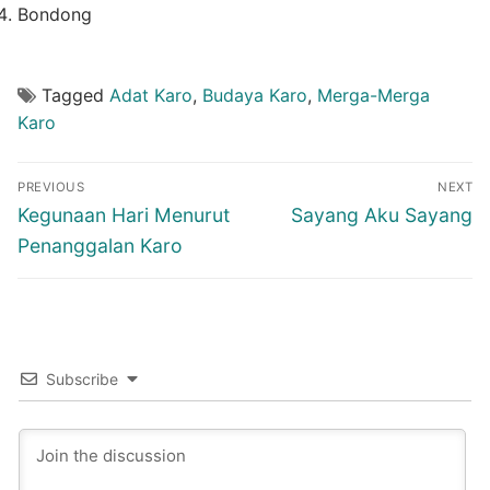
Bondong
Tagged
Adat Karo
,
Budaya Karo
,
Merga-Merga
Karo
Post
PREVIOUS
NEXT
navigation
Previous
Next
Kegunaan Hari Menurut
Sayang Aku Sayang
post:
post:
Penanggalan Karo
Subscribe