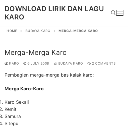
Skip
DOWNLOAD LIRIK DAN LAGU
to
KARO
content
HOME
BUDAYA KARO
MERGA-MERGA KARO
Search for:
Merga-Merga Karo
KARO
6 JULY 2008
BUDAYA KARO
2 COMMENTS
Pembagien merga-merga bas kalak karo:
Merga Karo-Karo
Karo Sekali
Kemit
Samura
Sitepu