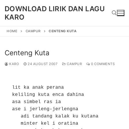
Skip
DOWNLOAD LIRIK DAN LAGU
to
KARO
content
HOME
CAMPUR
CENTENG KUTA
Search for:
Centeng Kuta
KARO
24 AUGUST 2007
CAMPUR
0 COMMENTS
lit ka anak perana

keliling kuta enca dahina

asa simbel ras ia

ase i jerleng-jerlengna

   adi tandang kalak ku kutana

   minter kel i oratina
