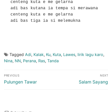
centeng kuta e me gelarna

adi bas kutana ia tempa si merawana

centeng kuta e me gelarna

adi bas tiga ia si melemukna

Tagged
Adi
,
Kalak
,
Ku
,
Kuta
,
Lawes
,
lirik lagu karo
,
Nina
,
NN
,
Perana
,
Ras
,
Tanda
Post
PREVIOUS
NEXT
navigation
Previous
Next
Pulungen Tawar
Salam Sayang
post:
post: