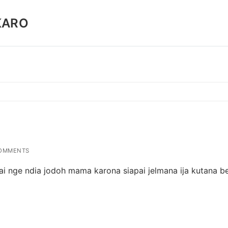
KARO
OMMENTS
i nge ndia jodoh mama karona siapai jelmana ija kutana be