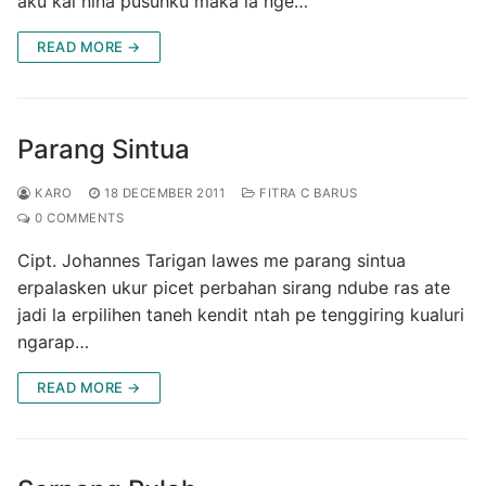
aku kai nina pusuhku maka ia nge…
READ MORE →
Parang Sintua
KARO
18 DECEMBER 2011
FITRA C BARUS
0 COMMENTS
Cipt. Johannes Tarigan lawes me parang sintua
erpalasken ukur picet perbahan sirang ndube ras ate
jadi la erpilihen taneh kendit ntah pe tenggiring kualuri
ngarap…
READ MORE →