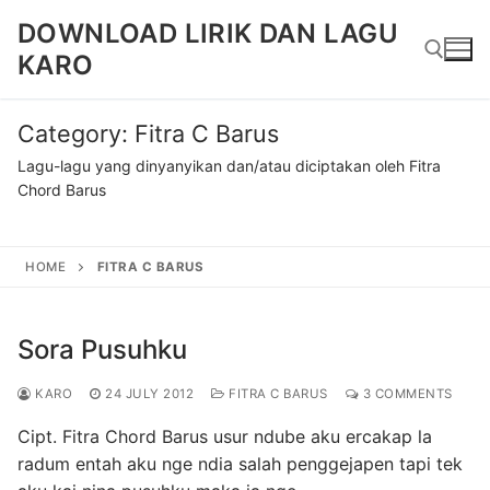
Skip
DOWNLOAD LIRIK DAN LAGU
to
KARO
content
Category:
Fitra C Barus
Search for:
Lagu-lagu yang dinyanyikan dan/atau diciptakan oleh Fitra
Chord Barus
HOME
FITRA C BARUS
Sora Pusuhku
KARO
24 JULY 2012
FITRA C BARUS
3 COMMENTS
Cipt. Fitra Chord Barus usur ndube aku ercakap la
radum entah aku nge ndia salah penggejapen tapi tek