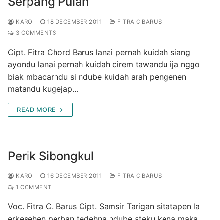
Serpang Pulah
KARO
18 DECEMBER 2011
FITRA C BARUS
3 COMMENTS
Cipt. Fitra Chord Barus lanai pernah kuidah siang
ayondu lanai pernah kuidah cirem tawandu ija nggo
biak mbacarndu si ndube kuidah arah pengenen
matandu kugejap…
READ MORE →
Perik Sibongkul
KARO
16 DECEMBER 2011
FITRA C BARUS
1 COMMENT
Voc. Fitra C. Barus Cipt. Samsir Tarigan sitatapen la
erkesehen perban tedehna ndube ateku kena maka