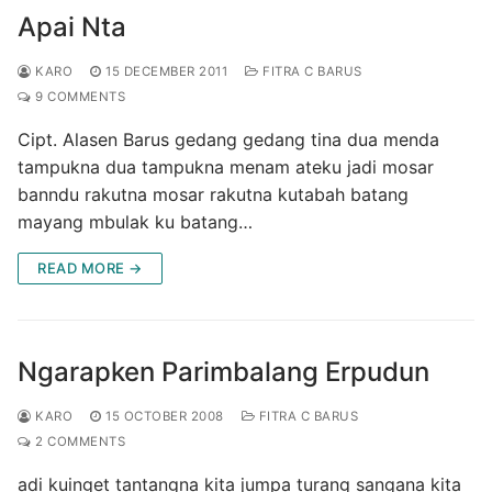
Apai Nta
KARO
15 DECEMBER 2011
FITRA C BARUS
9 COMMENTS
Cipt. Alasen Barus gedang gedang tina dua menda
tampukna dua tampukna menam ateku jadi mosar
banndu rakutna mosar rakutna kutabah batang
mayang mbulak ku batang…
READ MORE →
Ngarapken Parimbalang Erpudun
KARO
15 OCTOBER 2008
FITRA C BARUS
2 COMMENTS
adi kuinget tantangna kita jumpa turang sangana kita