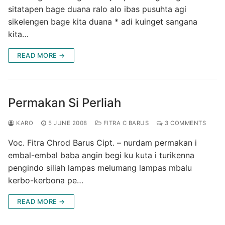
sitatapen bage duana ralo alo ibas pusuhta agi
sikelengen bage kita duana * adi kuinget sangana
kita…
READ MORE →
Permakan Si Perliah
KARO
5 JUNE 2008
FITRA C BARUS
3 COMMENTS
Voc. Fitra Chrod Barus Cipt. – nurdam permakan i
embal-embal baba angin begi ku kuta i turikenna
pengindo siliah lampas melumang lampas mbalu
kerbo-kerbona pe…
READ MORE →