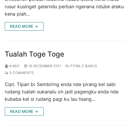
rusur kusinget gelarndu perban ngenana ndube ateku
kena piah…
READ MORE →
Tualah Toge Toge
KARO
16 DECEMBER 2011
FITRA C BARUS
3 COMMENTS
Cipt. Tipan br Sembiring enda nde pirang kel sabi
rudang tualah sukanalu oh jadi pagengku enda nde
kubaba kel si rudang pagi ku lau lisang…
READ MORE →