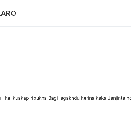
KARO
I kel kuakap ripukna Bagi lagakndu kerina kaka Janjinta n