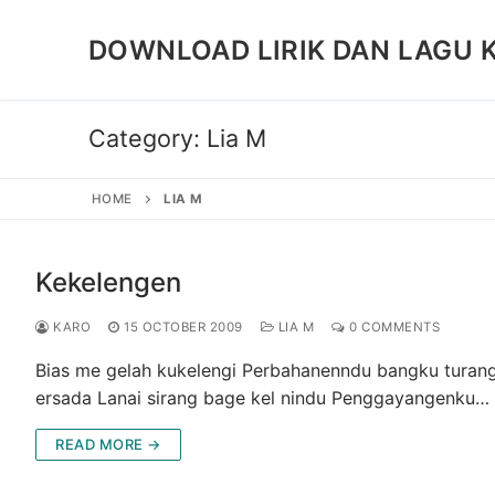
Skip
to
DOWNLOAD LIRIK DAN LAGU 
content
Category:
Lia M
HOME
LIA M
Kekelengen
KARO
15 OCTOBER 2009
LIA M
0 COMMENTS
Bias me gelah kukelengi Perbahanenndu bangku turang 
ersada Lanai sirang bage kel nindu Penggayangenku…
READ MORE →