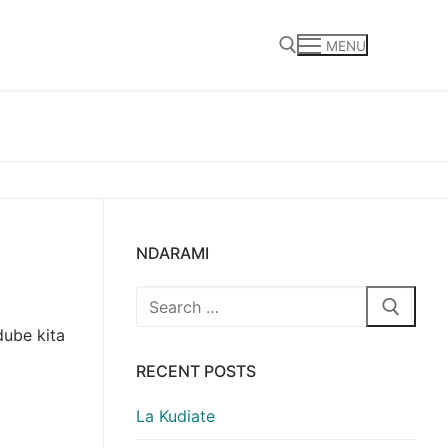
MENU
Search for:
NDARAMI
Search
for:
dube kita
RECENT POSTS
La Kudiate