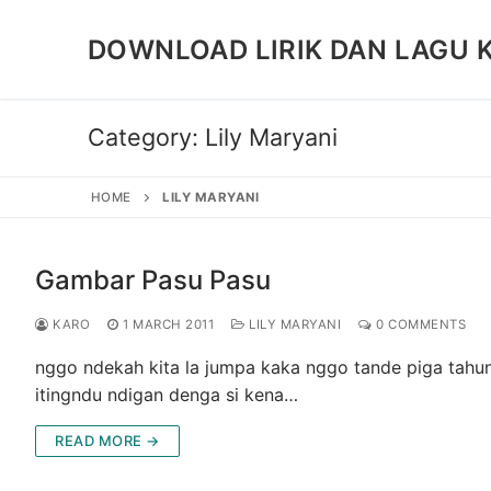
Skip
to
DOWNLOAD LIRIK DAN LAGU 
content
Category:
Lily Maryani
HOME
LILY MARYANI
Gambar Pasu Pasu
KARO
1 MARCH 2011
LILY MARYANI
0 COMMENTS
nggo ndekah kita la jumpa kaka nggo tande piga tahun
itingndu ndigan denga si kena…
READ MORE →