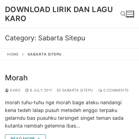
Skip
DOWNLOAD LIRIK DAN LAGU
to
KARO
content
Category:
Sabarta Sitepu
Search for:
HOME
SABARTA SITEPU
Morah
KARO
8 JULY 2011
SABARTA SITEPU
0 COMMENTS
morah tuhu-tuhu nge morah bage ateku nandangi
kena tedeh lalap pusuh metedeh enggo terpaku
gelarndu bas pusuhku tersinget singet teman sada
kutanta nambah getemna ibas…
READ MORE →