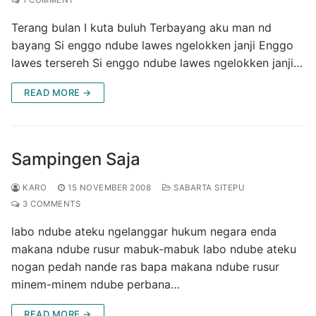
Terang bulan I kuta buluh Terbayang aku man nd
bayang Si enggo ndube lawes ngelokken janji Enggo
lawes tersereh Si enggo ndube lawes ngelokken janji…
READ MORE →
Sampingen Saja
KARO
15 NOVEMBER 2008
SABARTA SITEPU
3 COMMENTS
labo ndube ateku ngelanggar hukum negara enda
makana ndube rusur mabuk-mabuk labo ndube ateku
nogan pedah nande ras bapa makana ndube rusur
minem-minem ndube perbana…
READ MORE →