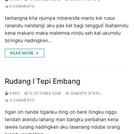
0 COMMENTS
tantangna kita njumpa mbarenda manis kel rusur
ranandu nandangi aku pas kel bagi tengguli ibahanndu
kena makaro maka malemna nindu seh kal ukurndu
biringku nadingken…
READ MORE →
Rudang I Tepi Embang
KARO
15 OCTOBER 2008
SABARTA SITEPU
3 COMMENTS
tigan oh nande tiganku iting oh bere itingku nggo
teridah atendu lahang man bangku perbahan kena
lawes turang nadingken aku lasenang ndube orang