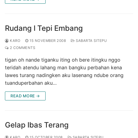
Rudang I Tepi Embang
KARO
15 NOVEMBER 2008
SABARTA SITEPU
2 COMMENTS
tigan oh nande tiganku iting oh bere itingku nggo
teridah atendu lahang man bangku perbahan kena
lawes turang nadingken aku lasenang ndube orang
tuanduperbahan aku…
READ MORE →
Gelap Ibas Terang
KARO
15 OCTOBER 2008
SABARTA SITEPU