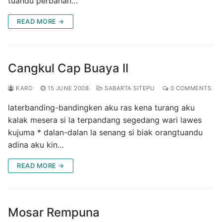
tuandu perbahan…
READ MORE →
Cangkul Cap Buaya II
KARO
15 JUNE 2008
SABARTA SITEPU
0 COMMENTS
laterbanding-bandingken aku ras kena turang aku
kalak mesera si la terpandang segedang wari lawes
kujuma * dalan-dalan la senang si biak orangtuandu
adina aku kin…
READ MORE →
Mosar Rempuna