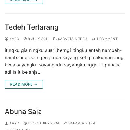
Tedeh Terlarang
KARO
8 JULY 2011
SABARTA SITEPU
1 COMMENT
itingku gia ningku suari berngi itingku entah nambah-
nambahi dosa ngengenca sayang kel gia aku nandangi
kena sayangku sayangndu sayangku nggo lit punana
adi lalit belanja…
READ MORE →
Abuna Saja
KARO
15 OCTOBER 2009
SABARTA SITEPU
1 COMMENT