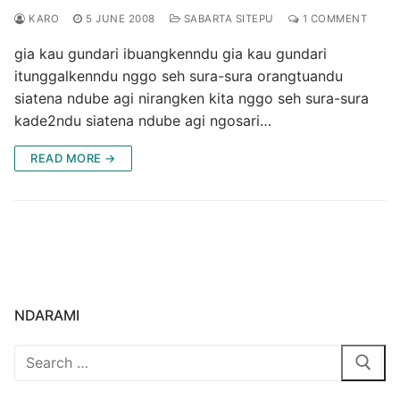
KARO
5 JUNE 2008
SABARTA SITEPU
1 COMMENT
gia kau gundari ibuangkenndu gia kau gundari
itunggalkenndu nggo seh sura-sura orangtuandu
siatena ndube agi nirangken kita nggo seh sura-sura
kade2ndu siatena ndube agi ngosari…
READ MORE →
NDARAMI
Search
for: