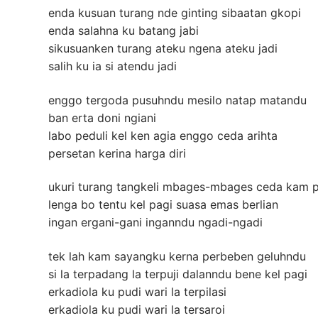
enda kusuan turang nde ginting sibaatan gkopi
enda salahna ku batang jabi
sikusuanken turang ateku ngena ateku jadi
salih ku ia si atendu jadi
enggo tergoda pusuhndu mesilo natap matandu
ban erta doni ngiani
labo peduli kel ken agia enggo ceda arihta
persetan kerina harga diri
ukuri turang tangkeli mbages-mbages ceda kam p
lenga bo tentu kel pagi suasa emas berlian
ingan ergani-gani inganndu ngadi-ngadi
tek lah kam sayangku kerna perbeben geluhndu
si la terpadang la terpuji dalanndu bene kel pagi
erkadiola ku pudi wari la terpilasi
erkadiola ku pudi wari la tersaroi