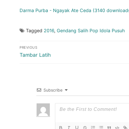
Darma Purba - Ngayak Ate Ceda (3140 downloads
Tagged
2016
,
Gendang Salih Pop Idola Pusuh
Post
PREVIOUS
navigation
Previous
Tambar Latih
post:
Subscribe