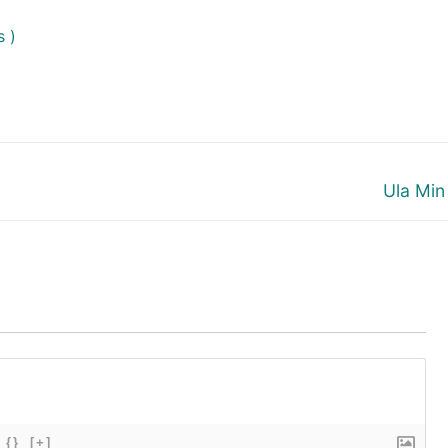
 )
Next
Ula Min
post:
{}
[+]