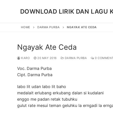
Skip
to
DOWNLOAD LIRIK DAN LAGU 
content
HOME
DARMA PURBA
NGAYAK ATE CEDA
Ngayak Ate Ceda
KARO
20 MAY 2016
DARMA PURBA
0 COMMEN
Voc. Darma Purba
Cipt. Darma Purba
labo lit udan labo lit baho
medalait erlubang erkubang dalan si kudalani
enggo me padan retak tubuhku
gulut rate mesui teman geluhku la erngadi la erng