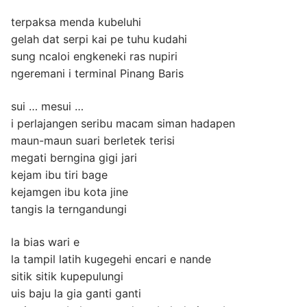
terpaksa menda kubeluhi
gelah dat serpi kai pe tuhu kudahi
sung ncaloi engkeneki ras nupiri
ngeremani i terminal Pinang Baris
sui … mesui …
i perlajangen seribu macam siman hadapen
maun-maun suari berletek terisi
megati berngina gigi jari
kejam ibu tiri bage
kejamgen ibu kota jine
tangis la terngandungi
la bias wari e
la tampil latih kugegehi encari e nande
sitik sitik kupepulungi
uis baju la gia ganti ganti