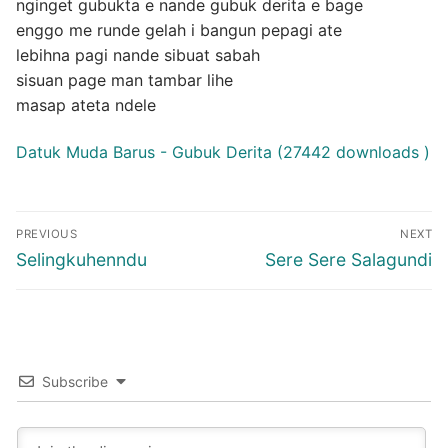
nginget gubukta e nande gubuk derita e bage
enggo me runde gelah i bangun pepagi ate
lebihna pagi nande sibuat sabah
sisuan page man tambar lihe
masap ateta ndele
Datuk Muda Barus - Gubuk Derita (27442 downloads )
Post
PREVIOUS
NEXT
navigation
Previous
Next
Selingkuhenndu
Sere Sere Salagundi
post:
post:
Subscribe