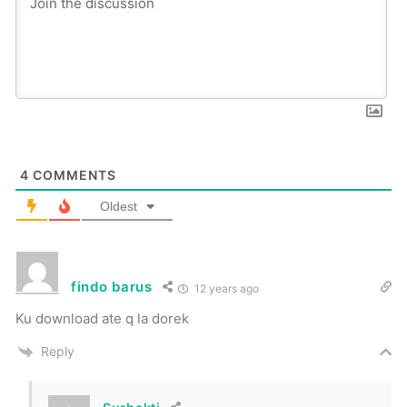
4
COMMENTS
Oldest
findo barus
12 years ago
Ku download ate q la dorek
Reply