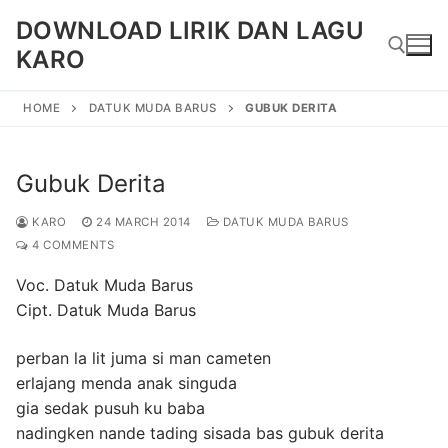
Skip
DOWNLOAD LIRIK DAN LAGU
to
KARO
content
HOME
DATUK MUDA BARUS
GUBUK DERITA
Search for:
Gubuk Derita
KARO
24 MARCH 2014
DATUK MUDA BARUS
4 COMMENTS
Voc. Datuk Muda Barus
Cipt. Datuk Muda Barus
perban la lit juma si man cameten
erlajang menda anak singuda
gia sedak pusuh ku baba
nadingken nande tading sisada bas gubuk derita