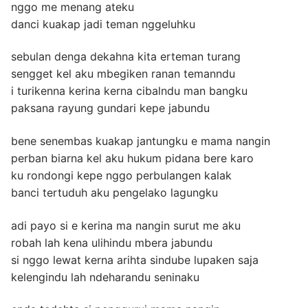
nggo me menang ateku
danci kuakap jadi teman nggeluhku
sebulan denga dekahna kita erteman turang
sengget kel aku mbegiken ranan temanndu
i turikenna kerina kerna cibalndu man bangku
paksana rayung gundari kepe jabundu
bene senembas kuakap jantungku e mama nangin
perban biarna kel aku hukum pidana bere karo
ku rondongi kepe nggo perbulangen kalak
banci tertuduh aku pengelako lagungku
adi payo si e kerina ma nangin surut me aku
robah lah kena ulihindu mbera jabundu
si nggo lewat kerna arihta sindube lupaken saja
kelengindu lah ndeharandu seninaku