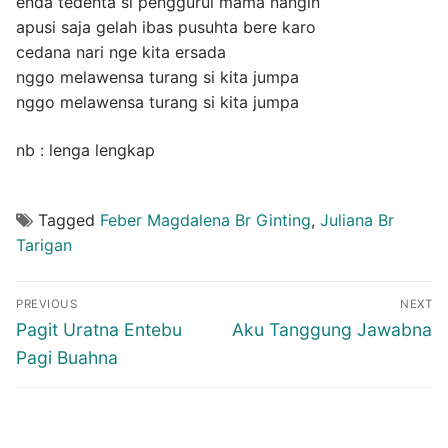
enda tedehta si penggurui mama nangin
apusi saja gelah ibas pusuhta bere karo
cedana nari nge kita ersada
nggo melawensa turang si kita jumpa
nggo melawensa turang si kita jumpa
nb : lenga lengkap
Tagged
Feber Magdalena Br Ginting
,
Juliana Br
Tarigan
Post
PREVIOUS
NEXT
navigation
Previous
Next
Pagit Uratna Entebu
Aku Tanggung Jawabna
post:
post:
Pagi Buahna