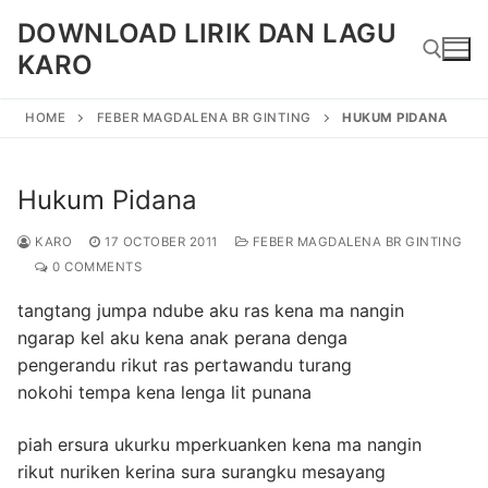
Skip
DOWNLOAD LIRIK DAN LAGU
to
KARO
content
HOME
FEBER MAGDALENA BR GINTING
HUKUM PIDANA
Search for:
Hukum Pidana
KARO
17 OCTOBER 2011
FEBER MAGDALENA BR GINTING
0 COMMENTS
tangtang jumpa ndube aku ras kena ma nangin
ngarap kel aku kena anak perana denga
pengerandu rikut ras pertawandu turang
nokohi tempa kena lenga lit punana
piah ersura ukurku mperkuanken kena ma nangin
rikut nuriken kerina sura surangku mesayang