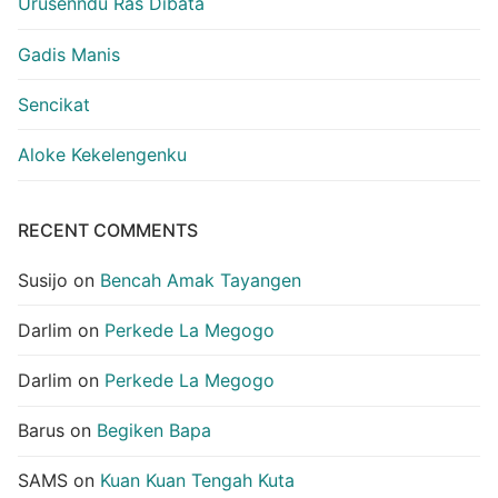
Urusenndu Ras Dibata
Gadis Manis
Sencikat
Aloke Kekelengenku
RECENT COMMENTS
Susijo
on
Bencah Amak Tayangen
Darlim
on
Perkede La Megogo
Darlim
on
Perkede La Megogo
Barus
on
Begiken Bapa
SAMS
on
Kuan Kuan Tengah Kuta