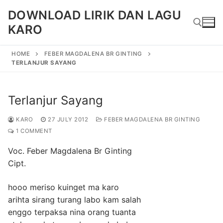
Skip
DOWNLOAD LIRIK DAN LAGU
to
KARO
content
HOME
FEBER MAGDALENA BR GINTING
TERLANJUR SAYANG
Search for:
Terlanjur Sayang
KARO
27 JULY 2012
FEBER MAGDALENA BR GINTING
1 COMMENT
Voc. Feber Magdalena Br Ginting
Cipt.
hooo meriso kuinget ma karo
arihta sirang turang labo kam salah
enggo terpaksa nina orang tuanta