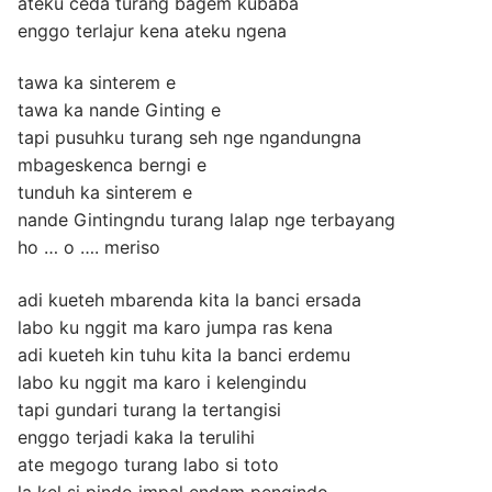
ateku ceda turang bagem kubaba
enggo terlajur kena ateku ngena
tawa ka sinterem e
tawa ka nande Ginting e
tapi pusuhku turang seh nge ngandungna
mbageskenca berngi e
tunduh ka sinterem e
nande Gintingndu turang lalap nge terbayang
ho … o …. meriso
adi kueteh mbarenda kita la banci ersada
labo ku nggit ma karo jumpa ras kena
adi kueteh kin tuhu kita la banci erdemu
labo ku nggit ma karo i kelengindu
tapi gundari turang la tertangisi
enggo terjadi kaka la terulihi
ate megogo turang labo si toto