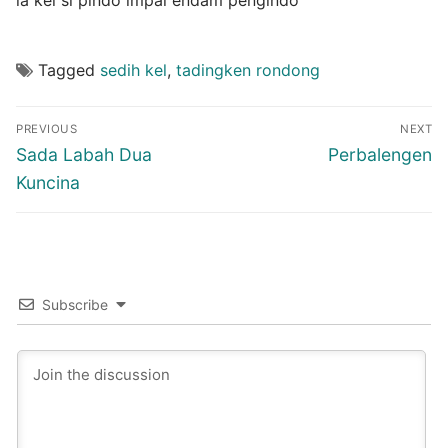
la kel si pindo impal endam pengindo
Tagged
sedih kel
,
tadingken rondong
Post
PREVIOUS
NEXT
navigation
Previous
Next
Sada Labah Dua
Perbalengen
post:
post:
Kuncina
Subscribe