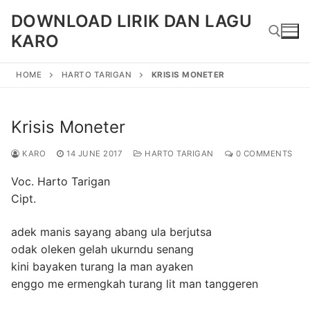
Skip
DOWNLOAD LIRIK DAN LAGU
to
KARO
content
HOME
HARTO TARIGAN
KRISIS MONETER
Search for:
Krisis Moneter
KARO
14 JUNE 2017
HARTO TARIGAN
0 COMMENTS
Voc. Harto Tarigan
Cipt.
adek manis sayang abang ula berjutsa
odak oleken gelah ukurndu senang
kini bayaken turang la man ayaken
enggo me ermengkah turang lit man tanggeren