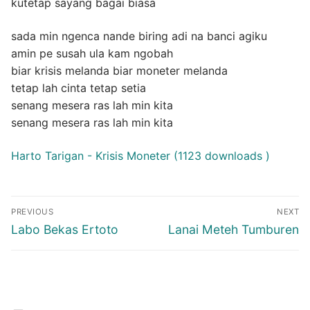
kutetap sayang bagai biasa
sada min ngenca nande biring adi na banci agiku
amin pe susah ula kam ngobah
biar krisis melanda biar moneter melanda
tetap lah cinta tetap setia
senang mesera ras lah min kita
senang mesera ras lah min kita
Harto Tarigan - Krisis Moneter (1123 downloads )
Post
PREVIOUS
NEXT
navigation
Previous
Next
Labo Bekas Ertoto
Lanai Meteh Tumburen
post:
post: