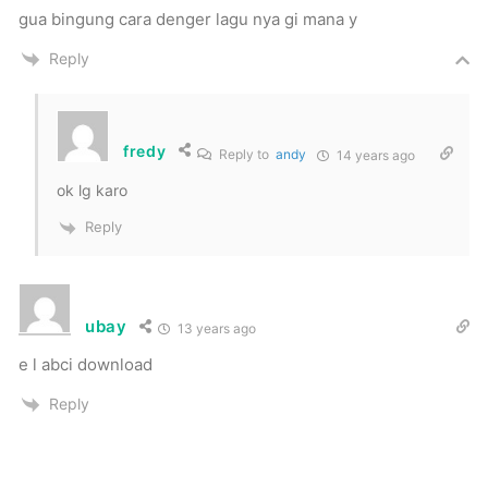
gua bingung cara denger lagu nya gi mana y
Reply
fredy
Reply to
andy
14 years ago
ok lg karo
Reply
ubay
13 years ago
e l abci download
Reply