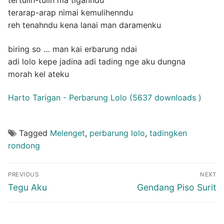
terarap-arap nimai kemulihenndu
reh tenahndu kena lanai man daramenku
biring so … man kai erbarung ndai
adi lolo kepe jadina adi tading nge aku dungna
morah kel ateku
Harto Tarigan - Perbarung Lolo (5637 downloads )
Tagged
Melenget
,
perbarung lolo
,
tadingken
rondong
Post
PREVIOUS
NEXT
navigation
Previous
Next
Tegu Aku
Gendang Piso Surit
post:
post: