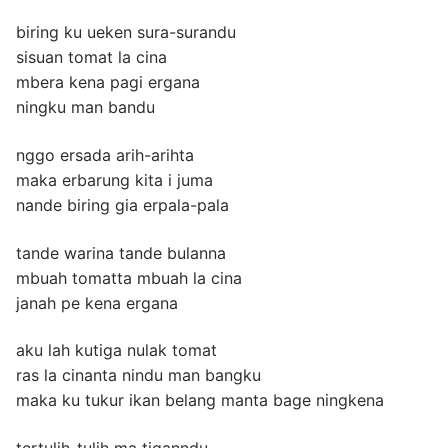
biring ku ueken sura-surandu
sisuan tomat la cina
mbera kena pagi ergana
ningku man bandu
nggo ersada arih-arihta
maka erbarung kita i juma
nande biring gia erpala-pala
tande warina tande bulanna
mbuah tomatta mbuah la cina
janah pe kena ergana
aku lah kutiga nulak tomat
ras la cinanta nindu man bangku
maka ku tukur ikan belang manta bage ningkena
tertulih-tulih ma tiganndu