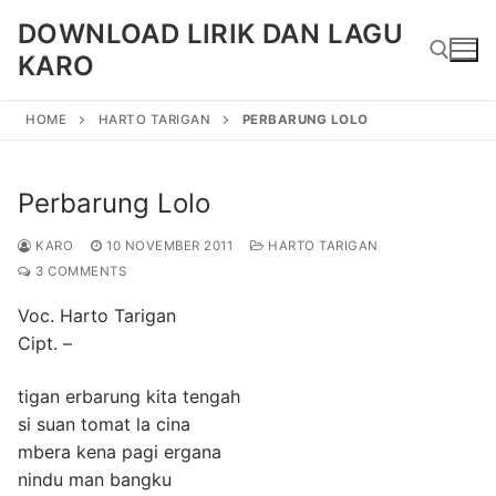
Skip
DOWNLOAD LIRIK DAN LAGU
to
KARO
content
HOME
HARTO TARIGAN
PERBARUNG LOLO
Search for:
Perbarung Lolo
KARO
10 NOVEMBER 2011
HARTO TARIGAN
3 COMMENTS
Voc. Harto Tarigan
Cipt. –
tigan erbarung kita tengah
si suan tomat la cina
mbera kena pagi ergana
nindu man bangku