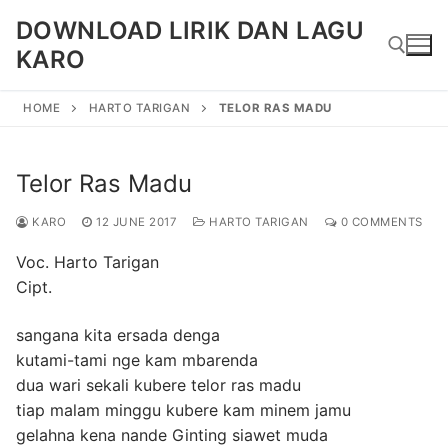
Skip
DOWNLOAD LIRIK DAN LAGU
to
KARO
content
HOME
HARTO TARIGAN
TELOR RAS MADU
Search for:
Telor Ras Madu
KARO
12 JUNE 2017
HARTO TARIGAN
0 COMMENTS
Voc. Harto Tarigan
Cipt.
sangana kita ersada denga
kutami-tami nge kam mbarenda
dua wari sekali kubere telor ras madu
tiap malam minggu kubere kam minem jamu
gelahna kena nande Ginting siawet muda