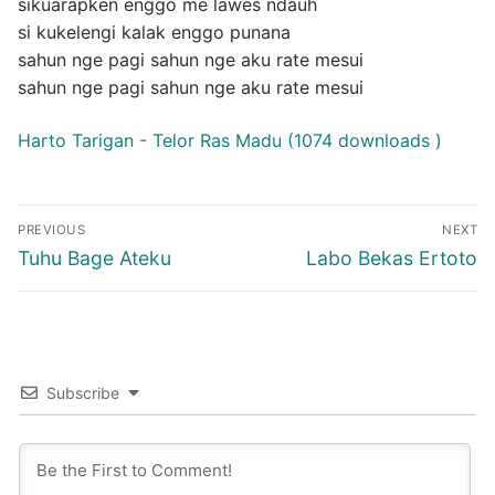
sikuarapken enggo me lawes ndauh
si kukelengi kalak enggo punana
sahun nge pagi sahun nge aku rate mesui
sahun nge pagi sahun nge aku rate mesui
Harto Tarigan - Telor Ras Madu (1074 downloads )
Post
PREVIOUS
NEXT
navigation
Previous
Next
Tuhu Bage Ateku
Labo Bekas Ertoto
post:
post:
Subscribe