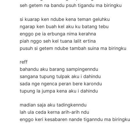
seh getem na bandu psuh tigandu ma biringku
si kuarap ken ndube kena teman geluhku
ngarap ken buah kel aku ku batang tebu
enggo pe ia erbunga nima kerahna
piah nggo seh kel tuana lalit ertina
pusuh si getem ndube tambah suina ma biringku
reff
bahandu aku barang sampingenndu
sangana tupung tulpak aku i dahindu
sada nge ngenca peran bere karondu
tupung la jumpa kena aku i dahindu
madian saja aku tadingkenndu
lah ula ceda kerna arih-arih ndu
enggo keri kesabaren nande tiganndu ma biringku