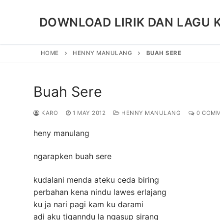
Skip
to
DOWNLOAD LIRIK DAN LAGU 
content
HOME
HENNY MANULANG
BUAH SERE
Buah Sere
KARO
1 MAY 2012
HENNY MANULANG
0 COMM
heny manulang
ngarapken buah sere
kudalani menda ateku ceda biring
perbahan kena nindu lawes erlajang
ku ja nari pagi kam ku darami
adi aku tiganndu la ngasup sirang