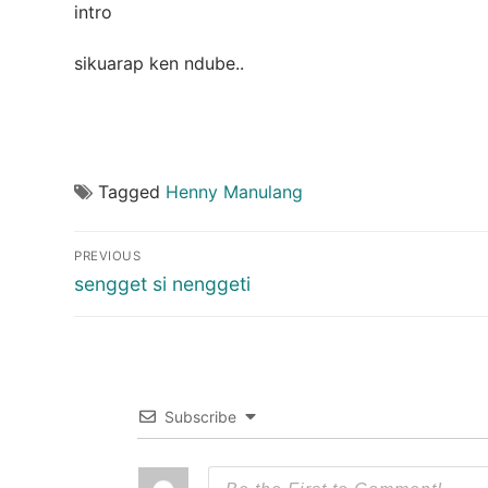
intro
sikuarap ken ndube..
Tagged
Henny Manulang
Post
PREVIOUS
navigation
Previous
sengget si nenggeti
post:
Subscribe