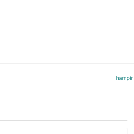
Next
hampir
post: