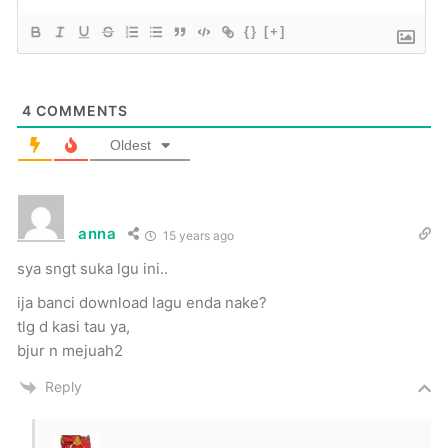
{}
[+]
4
COMMENTS
Oldest
anna
15 years ago
sya sngt suka lgu ini..
ija banci download lagu enda nake?
tlg d kasi tau ya,
bjur n mejuah2
Reply