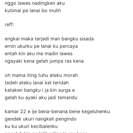
nggo lawes nadingken aku
kutimai pe lanai bo mulih
reff:
engkai maka terjadi man bangku sisada
ernin ukurku pe lanai ku percaya
entah kin aku me madin lawes
ngayaki kena gelah jumpa ras kena
oh mama iting tuhu ateku morah
tedeh ateku lanai kel teridah
kataken bangku i ja kin surga e
gelah ku ayaki aku jadi temandu
kamar 22 e ije bena-benana bene kegeluhenku
gendek ukuri nangkeli pengindo
ku ku ukuri kecibalenku