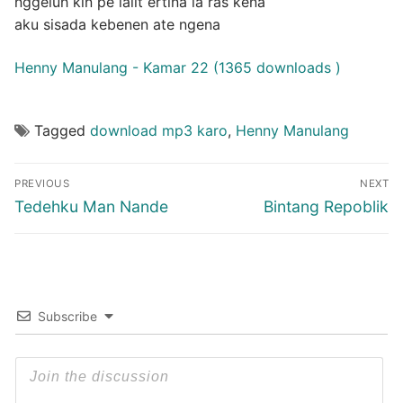
nggeluh kin pe lalit ertina la ras kena
aku sisada kebenen ate ngena
Henny Manulang - Kamar 22 (1365 downloads )
Tagged
download mp3 karo
,
Henny Manulang
Post
PREVIOUS
NEXT
navigation
Previous
Next
Tedehku Man Nande
Bintang Repoblik
post:
post:
Subscribe