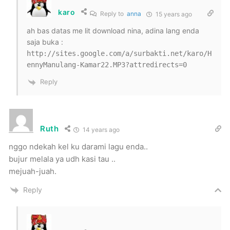
karo
Reply to
anna
15 years ago
ah bas datas me lit download nina, adina lang enda
saja buka :
http://sites.google.com/a/surbakti.net/karo/H
ennyManulang-Kamar22.MP3?attredirects=0
Reply
Ruth
14 years ago
nggo ndekah kel ku darami lagu enda..
bujur melala ya udh kasi tau ..
mejuah-juah.
Reply