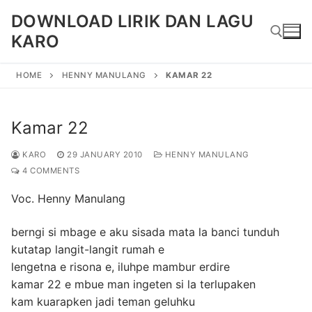
Skip
DOWNLOAD LIRIK DAN LAGU
to
KARO
content
HOME
HENNY MANULANG
KAMAR 22
Search for:
Kamar 22
KARO
29 JANUARY 2010
HENNY MANULANG
4 COMMENTS
Voc. Henny Manulang
berngi si mbage e aku sisada mata la banci tunduh
kutatap langit-langit rumah e
lengetna e risona e, iluhpe mambur erdire
kamar 22 e mbue man ingeten si la terlupaken
kam kuarapken jadi teman geluhku