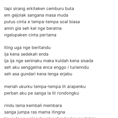
tapi sirang erkiteken cemburu buta
em gejolak sangana masa muda
putus cinta e tempa-tempa soal biasa
amin gia seh kel nge beratna
ngelupaken cinta pertama
Iting uga nge beritandu
ija kena sedekah enda
ija ija nge seninaku maka kuidah kena sisada
seh aku senggetna enca enggo i turienndu
seh asa gundari kena lenga erjabu
meriah ukurku tempa-tempa lit arapenku
perban aku pe sanga la lit rondongku
rindu lama kembali membara
sanga jumpa ras mama itingna