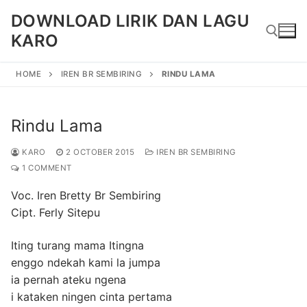
Skip
DOWNLOAD LIRIK DAN LAGU
to
KARO
content
HOME
IREN BR SEMBIRING
RINDU LAMA
Search for:
Rindu Lama
KARO
2 OCTOBER 2015
IREN BR SEMBIRING
1 COMMENT
Voc. Iren Bretty Br Sembiring
Cipt. Ferly Sitepu
Iting turang mama Itingna
enggo ndekah kami la jumpa
ia pernah ateku ngena
i kataken ningen cinta pertama