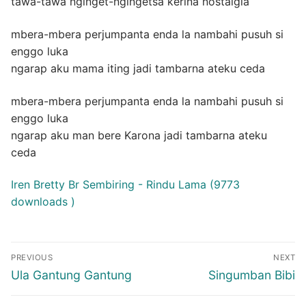
tawa-tawa nginget-ngingetsa kerina nostalgia
mbera-mbera perjumpanta enda la nambahi pusuh si
enggo luka
ngarap aku mama iting jadi tambarna ateku ceda
mbera-mbera perjumpanta enda la nambahi pusuh si
enggo luka
ngarap aku man bere Karona jadi tambarna ateku
ceda
Iren Bretty Br Sembiring - Rindu Lama (9773
downloads )
Post
PREVIOUS
NEXT
navigation
Previous
Next
Ula Gantung Gantung
Singumban Bibi
post:
post: