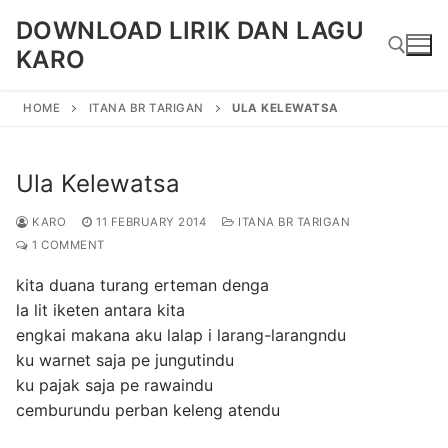
Skip
DOWNLOAD LIRIK DAN LAGU
to
KARO
content
HOME
ITANA BR TARIGAN
ULA KELEWATSA
Search for:
Ula Kelewatsa
KARO
11 FEBRUARY 2014
ITANA BR TARIGAN
1 COMMENT
kita duana turang erteman denga
la lit iketen antara kita
engkai makana aku lalap i larang-larangndu
ku warnet saja pe jungutindu
ku pajak saja pe rawaindu
cemburundu perban keleng atendu