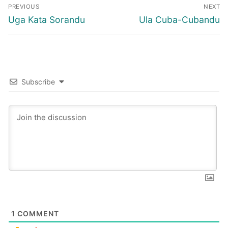
Post
PREVIOUS
NEXT
navigation
Previous
Next
Uga Kata Sorandu
Ula Cuba-Cubandu
post:
post:
Subscribe
1
COMMENT