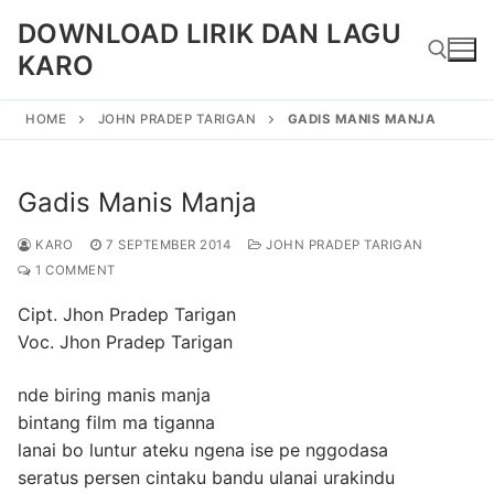
Skip
DOWNLOAD LIRIK DAN LAGU
to
KARO
content
HOME
JOHN PRADEP TARIGAN
GADIS MANIS MANJA
Search for:
Gadis Manis Manja
KARO
7 SEPTEMBER 2014
JOHN PRADEP TARIGAN
1 COMMENT
Cipt. Jhon Pradep Tarigan
Voc. Jhon Pradep Tarigan
nde biring manis manja
bintang film ma tiganna
lanai bo luntur ateku ngena ise pe nggodasa
seratus persen cintaku bandu ulanai urakindu