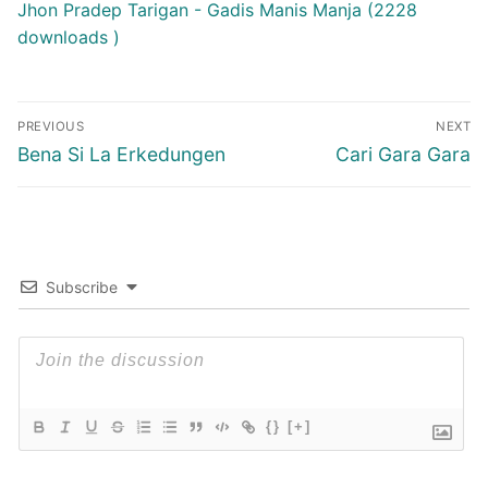
Jhon Pradep Tarigan - Gadis Manis Manja (2228
downloads )
Post
PREVIOUS
NEXT
navigation
Previous
Next
Bena Si La Erkedungen
Cari Gara Gara
post:
post:
Subscribe
{}
[+]