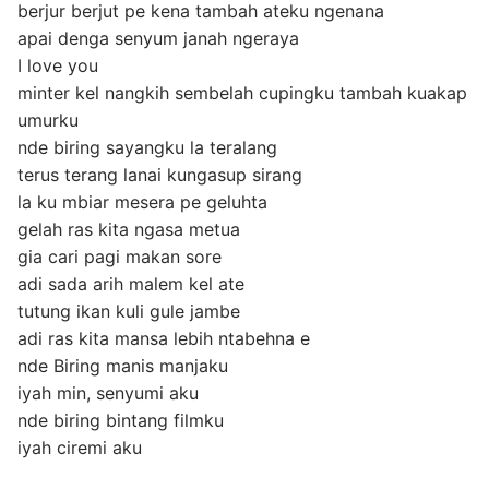
berjur berjut pe kena tambah ateku ngenana
apai denga senyum janah ngeraya
I love you
minter kel nangkih sembelah cupingku tambah kuakap
umurku
nde biring sayangku la teralang
terus terang lanai kungasup sirang
la ku mbiar mesera pe geluhta
gelah ras kita ngasa metua
gia cari pagi makan sore
adi sada arih malem kel ate
tutung ikan kuli gule jambe
adi ras kita mansa lebih ntabehna e
nde Biring manis manjaku
iyah min, senyumi aku
nde biring bintang filmku
iyah ciremi aku