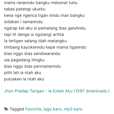
manis rananndu bangku melumat tuhu
tabas petetap ukurku
kena nge ngenca tigan nindu man bangku
sideban i temanindu
ngarap kel aku si pematang ibas geluhndu
tapi lit denga si ngolangi arihta
la terligen salang idah matangku
timbang kayokenndu kepe mama tiganndu
bias nggo bias sandiwarandu
ula pegedang itingku
bias nggo bias permainenndu
pilih lah ia ntah aku
putusken ia ntah aku
Jhon Pradep Tarigan - Ia Entah Aku (1597 downloads )
Tagged
Favorite
,
lagu karo
,
mp3 karo