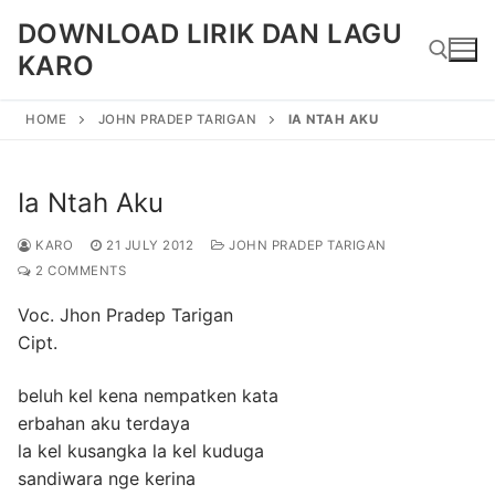
Skip
DOWNLOAD LIRIK DAN LAGU
to
KARO
content
HOME
JOHN PRADEP TARIGAN
IA NTAH AKU
Search for:
Ia Ntah Aku
KARO
21 JULY 2012
JOHN PRADEP TARIGAN
2 COMMENTS
Voc. Jhon Pradep Tarigan
Cipt.
beluh kel kena nempatken kata
erbahan aku terdaya
la kel kusangka la kel kuduga
sandiwara nge kerina