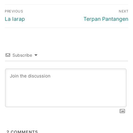
Post
PREVIOUS
NEXT
navigation
Previous
Next
La Iarap
Terpan Pantangen
post:
post:
Subscribe
2
COMMENTS