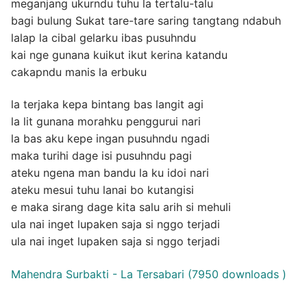
meganjang ukurndu tuhu la tertalu-talu
bagi bulung Sukat tare-tare saring tangtang ndabuh
lalap la cibal gelarku ibas pusuhndu
kai nge gunana kuikut ikut kerina katandu
cakapndu manis la erbuku
la terjaka kepa bintang bas langit agi
la lit gunana morahku penggurui nari
la bas aku kepe ingan pusuhndu ngadi
maka turihi dage isi pusuhndu pagi
ateku ngena man bandu la ku idoi nari
ateku mesui tuhu lanai bo kutangisi
e maka sirang dage kita salu arih si mehuli
ula nai inget lupaken saja si nggo terjadi
ula nai inget lupaken saja si nggo terjadi
Mahendra Surbakti - La Tersabari (7950 downloads )