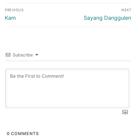
Post
PREVIOUS
NEXT
navigation
Previous
Next
Kam
Sayang Danggulen
post:
post:
Subscribe
0
COMMENTS