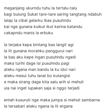
meganjang ukurndu tuhu la tertalu-talu
bagi bulung Sukat tare-tare saring tangtang ndabuh
lalap la cibal gelarku ibas pusuhndu
kai nge gunana kuikut ikut kerina katandu
cakapndu manis la erbuku
la terjaka kepa bintang bas langit agi
la lit gunana morahku penggurui nari
la bas aku kepe ingan pusuhndu ngadi
maka turihi dage isi pusuhndu pagi
ateku ngena man bandu la ku idoi nari
ateku mesui tuhu lanai bo kutangisi
e maka sirang dage kita salu arih si mehuli
ula nai inget lupaken saja si nggo terjadi
entah kusuruti nge maka jumpa si mehuli sambarna
la tersabari ateku ngena la lit ergana