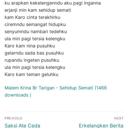
ku arapken kekelengenndu aku pagi inganna
erjanji min kam sehidup semati
kam Karo cinta terakhirku
ciremndu semangat hidupku
senyumndu nambari tedehku
ula min pagi tersia kelengku
Karo kam nina pusuhku
gelarndu sada bas pusuhku
rupandu ingeten pusuhku
ula min pagi tersia kelengku
Karo kam teman geluhku
Malem Krina Br Tarigan - Sehidup Semati (1466
downloads )
Post
PREVIOUS
NEXT
navigation
Previous
Next
Saksi Ate Ceda
Erkelangken Berita