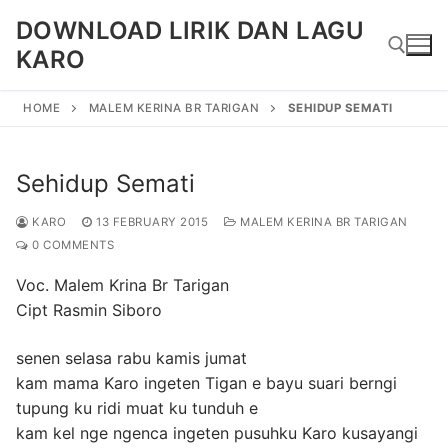
Skip
DOWNLOAD LIRIK DAN LAGU
to
KARO
content
HOME
MALEM KERINA BR TARIGAN
SEHIDUP SEMATI
Search for:
Sehidup Semati
KARO
13 FEBRUARY 2015
MALEM KERINA BR TARIGAN
0 COMMENTS
Voc. Malem Krina Br Tarigan
Cipt Rasmin Siboro
senen selasa rabu kamis jumat
kam mama Karo ingeten Tigan e bayu suari berngi
tupung ku ridi muat ku tunduh e
kam kel nge ngenca ingeten pusuhku Karo kusayangi