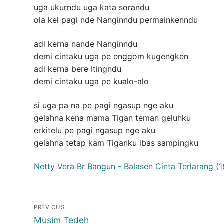
uga ukurndu uga kata sorandu
ola kel pagi nde Nanginndu permainkenndu
adi kerna nande Nanginndu
demi cintaku uga pe enggom kugengken
adi kerna bere Itingndu
demi cintaku uga pe kualo-alo
si uga pa na pe pagi ngasup nge aku
gelahna kena mama Tigan teman geluhku
erkitelu pe pagi ngasup nge aku
gelahna tetap kam Tiganku ibas sampingku
Netty Vera Br Bangun - Balasen Cinta Terlarang (
Post
PREVIOUS
navigation
Previous
Musim Tedeh