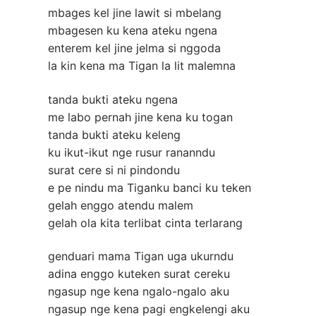
mbages kel jine lawit si mbelang
mbagesen ku kena ateku ngena
enterem kel jine jelma si nggoda
la kin kena ma Tigan la lit malemna
tanda bukti ateku ngena
me labo pernah jine kena ku togan
tanda bukti ateku keleng
ku ikut-ikut nge rusur rananndu
surat cere si ni pindondu
e pe nindu ma Tiganku banci ku teken
gelah enggo atendu malem
gelah ola kita terlibat cinta terlarang
genduari mama Tigan uga ukurndu
adina enggo kuteken surat cereku
ngasup nge kena ngalo-ngalo aku
ngasup nge kena pagi engkelengi aku