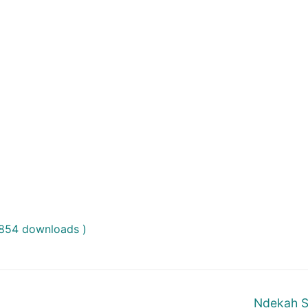
1854 downloads )
Next
Ndekah S