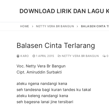
Skip
to
DOWNLOAD LIRIK DAN LAGU 
content
HOME
NETTY VERA BR BANGUN
BALASEN CINTA 
Balasen Cinta Terlarang
KARO
1 APRIL 2015
NETTY VERA BR BANGUN
0
Voc. Netty Vera Br Bangun
Cipt. Amiruddin Surbakti
ateku ngena nandangi kena
seh tandesna bagi kuran tandes ku takal
ateku keleng nandangi kena
seh bagesna lanai jine tersibari