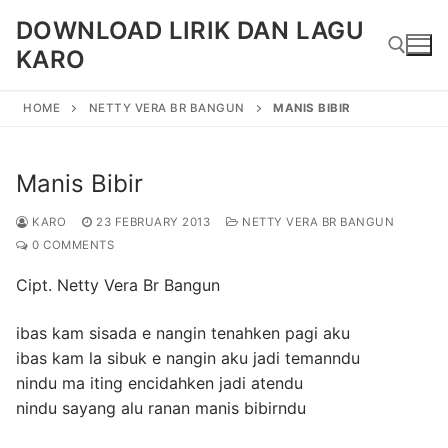
Skip
DOWNLOAD LIRIK DAN LAGU
to
KARO
content
HOME
NETTY VERA BR BANGUN
MANIS BIBIR
Search for:
Manis Bibir
KARO
23 FEBRUARY 2013
NETTY VERA BR BANGUN
0 COMMENTS
Cipt. Netty Vera Br Bangun
ibas kam sisada e nangin tenahken pagi aku
ibas kam la sibuk e nangin aku jadi temanndu
nindu ma iting encidahken jadi atendu
nindu sayang alu ranan manis bibirndu