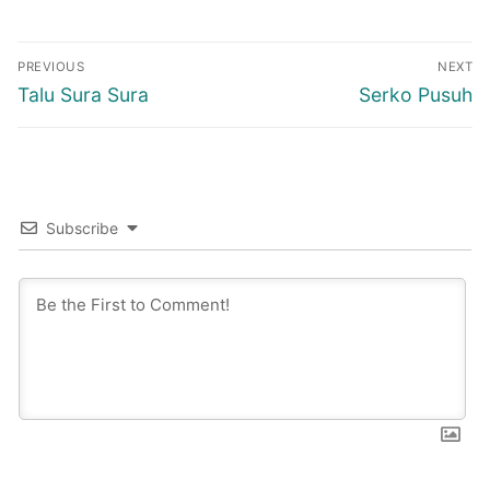
Post
PREVIOUS
NEXT
navigation
Previous
Next
Talu Sura Sura
Serko Pusuh
post:
post:
Subscribe