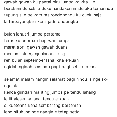
gawah gawah ku pantai biru jumpa ka kita i je
berekenndu sekilo duku nandaken nindu aku temanndu
tupung si e pe kam ras rondongndu ku cueki saja
la terbayangken kena jadi rondongku
bulan januari jumpa pertama
terus ku pebruari tiap wari jumpa
maret april gawah gawah duana
mei juni juli erjanji ulanai sirang
reh bulan september lanai kita erkuan
ngidah ngidah sms ndu pagi-pagi seh ku benna
selamat malam nangin selamat pagi nindu la ngelak-
ngelak
kenca gundari ma iting jumpa pe tendu lahang
la lit alasenna lanai tendu erkuan
si kuetehna kena sembarang berteman
lang situhuna nde nangin e tetap setia