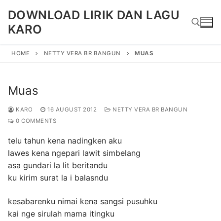
Skip
DOWNLOAD LIRIK DAN LAGU
to
KARO
content
HOME
NETTY VERA BR BANGUN
MUAS
Search for:
Muas
KARO
16 AUGUST 2012
NETTY VERA BR BANGUN
0 COMMENTS
telu tahun kena nadingken aku
lawes kena ngepari lawit simbelang
asa gundari la lit beritandu
ku kirim surat la i balasndu
kesabarenku nimai kena sangsi pusuhku
kai nge sirulah mama itingku