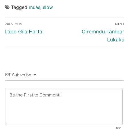
Tagged
muas
,
slow
Post
PREVIOUS
NEXT
navigation
Previous
Next
Labo Gila Harta
Ciremndu Tambar
post:
post:
Lukaku
Subscribe