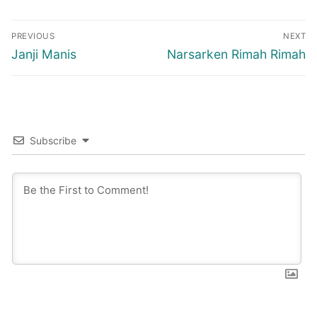
Post
PREVIOUS
NEXT
navigation
Previous
Next
Janji Manis
Narsarken Rimah Rimah
post:
post:
Subscribe