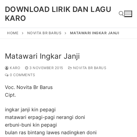
Skip
DOWNLOAD LIRIK DAN LAGU
to
KARO
content
HOME
NOVITA BR BARUS
MATAWARI INGKAR JANJI
Search for:
Matawari Ingkar Janji
KARO
3 NOVEMBER 2015
NOVITA BR BARUS
0 COMMENTS
Voc. Novita Br Barus
Cipt.
ingkar janji kin pepagi
matawari erpagi-pagi nerangi doni
erbuni-buni kin pepagi
bulan ras bintang lawes nadingken doni